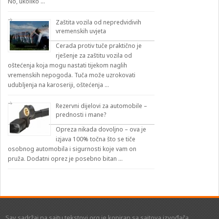
No, ukoliko …
Zaštita vozila od nepredvidivih
vremenskih uvjeta
Cerada protiv tuče praktično je
rješenje za zaštitu vozila od
oštećenja koja mogu nastati tijekom naglih
vremenskih nepogoda. Tuča može uzrokovati
udubljenja na karoseriji, oštećenja …
Rezervni dijelovi za automobile –
prednosti i mane?
Opreza nikada dovoljno – ova je
izjava 100% točna što se tiče
osobnog automobila i sigurnosti koje vam on
pruža. Dodatni oprez je posebno bitan …
Sav sadržaj na sajtu tekstovi.org je kopiran sa sajtova izvođača