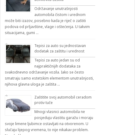
Održavanje unutrašnjosti
automobila čistom i urednom
može biti izazov, posebno kada je riječ o zaštiti
podova od prljavštine, vlage i oštećenja. U takvim
situacijama, gumi …
Tepisi za auto su jednostavan
dodatak za zaštitu i urednost
Tepisi za auto jedan su od
najpraktičnijih dodataka za
svakodnevno održavanje vozila. Iako se često
smatraju samo estetskim elementom unutrašnjosti,
njihova glavna uloga je zaštita …
Zaštitite svoj automobil ceradom
protiv tuče
Mnogi vlasnici automobila ne
posjeduju vlastitu garažu i moraju
svoje limene ljubimce ostavljati na otvorenom. U
slučaju lijepog vremena, to nije nikakav problem.