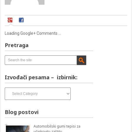
Loading Google+ Comments ...
Pretraga
Izvođači pesama – izbirnik:
Izvođači
pesama
–
izbirnik:
Blog postovi
Automobilski gumi tepisi za
učinkovitu zaštitu