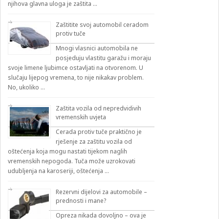
njihova glavna uloga je zaštita …
Zaštitite svoj automobil ceradom
protiv tuče
Mnogi vlasnici automobila ne
posjeduju vlastitu garažu i moraju
svoje limene ljubimce ostavljati na otvorenom. U
slučaju lijepog vremena, to nije nikakav problem.
No, ukoliko …
Zaštita vozila od nepredvidivih
vremenskih uvjeta
Cerada protiv tuče praktično je
rješenje za zaštitu vozila od
oštećenja koja mogu nastati tijekom naglih
vremenskih nepogoda. Tuča može uzrokovati
udubljenja na karoseriji, oštećenja …
Rezervni dijelovi za automobile –
prednosti i mane?
Opreza nikada dovoljno – ova je