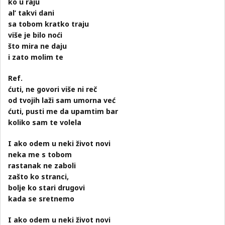
ko u raju
al’ takvi dani
sa tobom kratko traju
više je bilo noći
što mira ne daju
i zato molim te
Ref.
ćuti, ne govori više ni reč
od tvojih laži sam umorna već
ćuti, pusti me da upamtim bar
koliko sam te volela
I ako odem u neki život novi
neka me s tobom
rastanak ne zaboli
zašto ko stranci,
bolje ko stari drugovi
kada se sretnemo
I ako odem u neki život novi