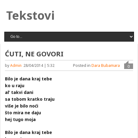
Tekstovi
ĆUTI, NE GOVORI
Posted in
Dara Bubamara
by
Admin
28/04/2014 | 5:32
0
Bilo je dana kraj tebe
ko u raju
al’ takvi dani
sa tobom kratko traju
više je bilo noći
što mira ne daju
hej tugo moja
Bilo je dana kraj tebe