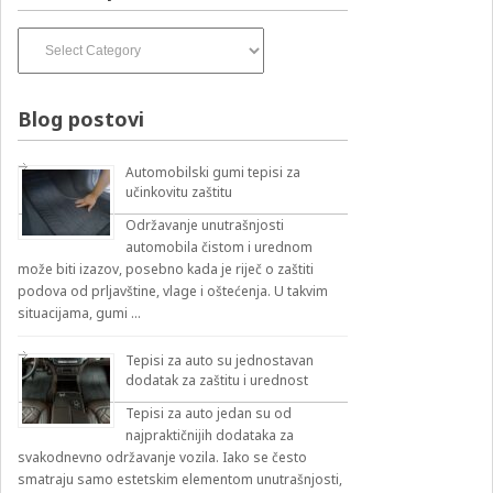
Izvođači
pesama
–
izbirnik:
Blog postovi
Automobilski gumi tepisi za
učinkovitu zaštitu
Održavanje unutrašnjosti
automobila čistom i urednom
može biti izazov, posebno kada je riječ o zaštiti
podova od prljavštine, vlage i oštećenja. U takvim
situacijama, gumi …
Tepisi za auto su jednostavan
dodatak za zaštitu i urednost
Tepisi za auto jedan su od
najpraktičnijih dodataka za
svakodnevno održavanje vozila. Iako se često
smatraju samo estetskim elementom unutrašnjosti,