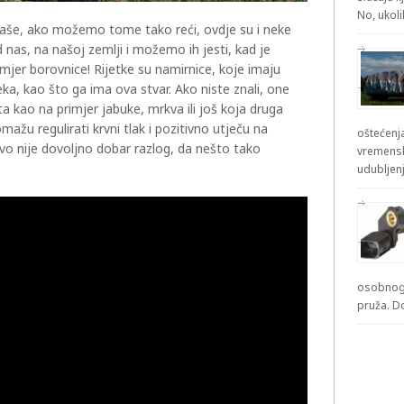
No, ukol
 naše, ako možemo tome tako reći, ovdje su i neke
d nas, na našoj zemlji i možemo ih jesti, kad je
mjer borovnice! Rijetke su namirnice, koje imaju
eka, kao što ga ima ova stvar. Ako niste znali, one
a kao na primjer jabuke, mrkva ili još koja druga
ažu regulirati krvni tlak i pozitivno utječu na
oštećenja
ovo nije dovoljno dobar razlog, da nešto tako
vremensk
udubljenj
osobnog 
pruža. D