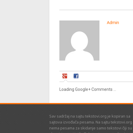
Admin
Loading Google+ Comments ...
Sav sadržaj na sajtu tekstovi.org je kopiran sa
sajtova izvođača pesama. Na sajtu tekstovi.org
nema pesama za skidanje samo tekstovi čiji su