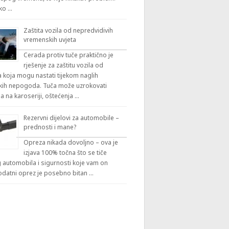
iko …
Zaštita vozila od nepredvidivih
vremenskih uvjeta
Cerada protiv tuče praktično je
rješenje za zaštitu vozila od
 koja mogu nastati tijekom naglih
ih nepogoda. Tuča može uzrokovati
a na karoseriji, oštećenja …
Rezervni dijelovi za automobile –
prednosti i mane?
Opreza nikada dovoljno – ova je
izjava 100% točna što se tiče
automobila i sigurnosti koje vam on
odatni oprez je posebno bitan …