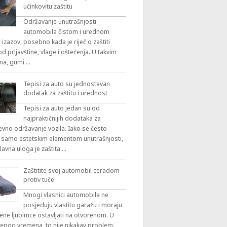
učinkovitu zaštitu
Održavanje unutrašnjosti
automobila čistom i urednom
 izazov, posebno kada je riječ o zaštiti
 prljavštine, vlage i oštećenja. U takvim
ama, gumi …
Tepisi za auto su jednostavan
dodatak za zaštitu i urednost
Tepisi za auto jedan su od
najpraktičnijih dodataka za
vno održavanje vozila. Iako se često
 samo estetskim elementom unutrašnjosti,
lavna uloga je zaštita …
Zaštitite svoj automobil ceradom
protiv tuče
Mnogi vlasnici automobila ne
posjeduju vlastitu garažu i moraju
ene ljubimce ostavljati na otvorenom. U
ijepog vremena, to nije nikakav problem.