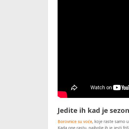
Jedite ih kad je sezo
Borovnice su voće
, koje raste samo u
Kada one rastu, najbolje ih je jesti f