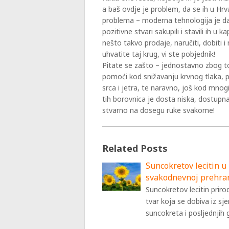
a baš ovdje je problem, da se ih u H
problema – moderna tehnologija je dan
pozitivne stvari sakupili i stavili ih u
nešto takvo prodaje, naručiti, dobiti
uhvatite taj krug, vi ste pobjednik!
Pitate se zašto – jednostavno zbog to
pomoći kod snižavanju krvnog tlaka, 
srca i jetra, te naravno, još kod mnogi
tih borovnica je dosta niska, dostupna
stvarno na dosegu ruke svakome!
Related Posts
Suncokretov lecitin u
svakodnevnoj prehra
Suncokretov lecitin priro
tvar koja se dobiva iz sj
suncokreta i posljednjih