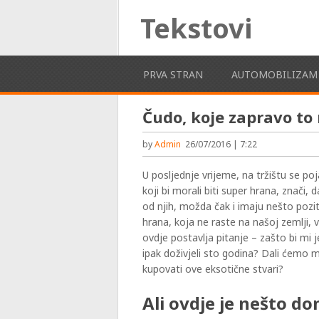
Tekstovi
PRVA STRAN
AUTOMOBILIZAM
Čudo, koje zapravo to n
by
Admin
26/07/2016 | 7:22
U posljednje vrijeme, na tržištu se poj
koji bi morali biti super hrana, znači, 
od njih, možda čak i imaju nešto pozit
hrana, koja ne raste na našoj zemlji, 
ovdje postavlja pitanje – zašto bi mi j
ipak doživjeli sto godina? Dali ćemo
kupovati ove eksotične stvari?
Ali ovdje je nešto d