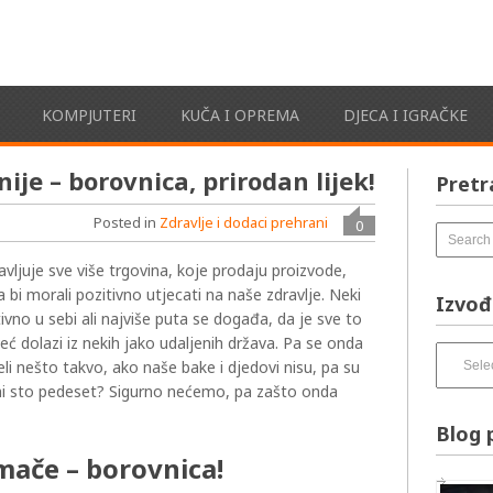
KOMPJUTERI
KUČA I OPREMA
DJECA I IGRAČKE
ije – borovnica, prirodan lijek!
Pretr
Posted in
Zdravlje i dodaci prehrani
0
avljuje sve više trgovina, koje prodaju proizvode,
da bi morali pozitivno utjecati na naše zdravlje. Neki
Izvođ
ivno u sebi ali najviše puta se događa, da je sve to
već dolazi iz nekih jako udaljenih država. Pa se onda
Izvođači
eli nešto takvo, ako naše bake i djedovi nisu, pa su
pesama
 mi sto pedeset? Sigurno nećemo, pa zašto onda
–
izbirnik:
Blog 
omače – borovnica!