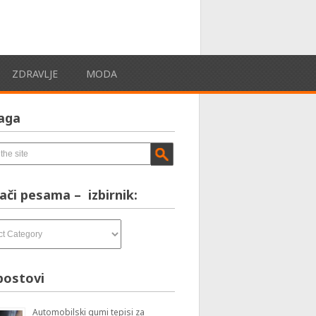
ZDRAVLJE
MODA
aga
ači pesama – izbirnik:
postovi
Automobilski gumi tepisi za