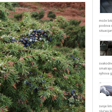
može biti
podova od
situacij
svakodne
smatraju
njihova g
svoje lim
slučaju l