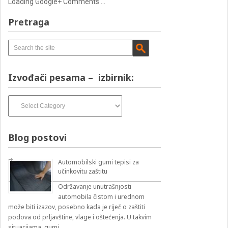
Loading Google+ Comments ...
Pretraga
Izvođači pesama – izbirnik:
Izvođači
pesama
–
izbirnik:
Blog postovi
Automobilski gumi tepisi za
učinkovitu zaštitu
Održavanje unutrašnjosti
automobila čistom i urednom
može biti izazov, posebno kada je riječ o zaštiti
podova od prljavštine, vlage i oštećenja. U takvim
situacijama, gumi …