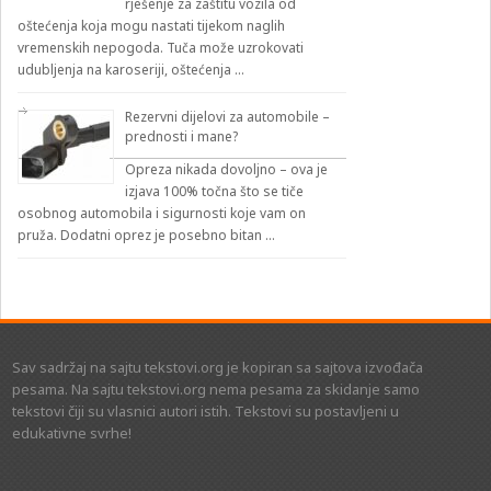
rješenje za zaštitu vozila od
oštećenja koja mogu nastati tijekom naglih
vremenskih nepogoda. Tuča može uzrokovati
udubljenja na karoseriji, oštećenja …
Rezervni dijelovi za automobile –
prednosti i mane?
Opreza nikada dovoljno – ova je
izjava 100% točna što se tiče
osobnog automobila i sigurnosti koje vam on
pruža. Dodatni oprez je posebno bitan …
Sav sadržaj na sajtu tekstovi.org je kopiran sa sajtova izvođača
pesama. Na sajtu tekstovi.org nema pesama za skidanje samo
tekstovi čiji su vlasnici autori istih. Tekstovi su postavljeni u
edukativne svrhe!