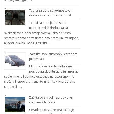
Tepisi za auto su jednostavan
dodatak za zaštitu i urednost
Tepisi za auto jedan su od
najpraktičnijih dodataka za
svakodnevno održavanje vozila. Iako se često
smatraju samo estetskim elementom unutrašnjosti,
njihova glavna uloga je zaštita …
Zaštitite svoj automobil ceradom
protiv tuče
Mnogi vlasnici automobila ne
posjeduju vlastitu garažu i moraju
svoje limene ljubimce ostavljati na otvorenom. U
slučaju lijepog vremena, to nije nikakav problem.
No, ukoliko …
Zaštita vozila od nepredvidivih
vremenskih uvjeta
Cerada protiv tuče praktično je