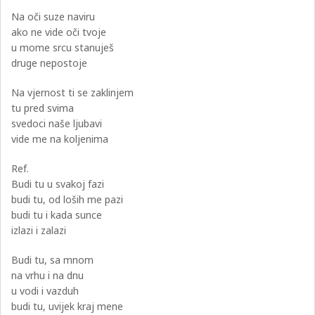
Na oči suze naviru
ako ne vide oči tvoje
u mome srcu stanuješ
druge nepostoje
Na vjernost ti se zaklinjem
tu pred svima
svedoci naše ljubavi
vide me na koljenima
Ref.
Budi tu u svakoj fazi
budi tu, od loših me pazi
budi tu i kada sunce
izlazi i zalazi
Budi tu, sa mnom
na vrhu i na dnu
u vodi i vazduh
budi tu, uvijek kraj mene