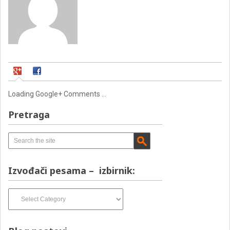
Loading Google+ Comments ...
Pretraga
Izvođači pesama – izbirnik:
Izvođači
pesama
–
izbirnik: