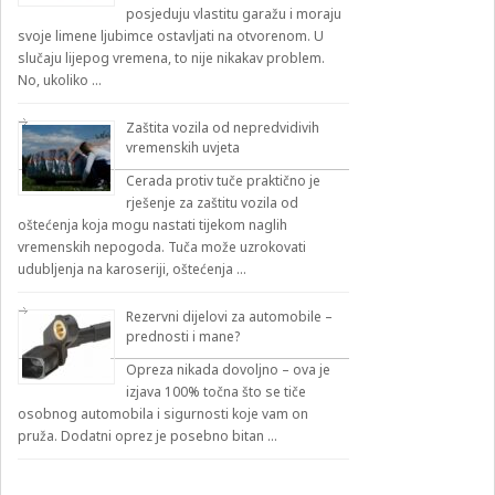
posjeduju vlastitu garažu i moraju
svoje limene ljubimce ostavljati na otvorenom. U
slučaju lijepog vremena, to nije nikakav problem.
No, ukoliko …
Zaštita vozila od nepredvidivih
vremenskih uvjeta
Cerada protiv tuče praktično je
rješenje za zaštitu vozila od
oštećenja koja mogu nastati tijekom naglih
vremenskih nepogoda. Tuča može uzrokovati
udubljenja na karoseriji, oštećenja …
Rezervni dijelovi za automobile –
prednosti i mane?
Opreza nikada dovoljno – ova je
izjava 100% točna što se tiče
osobnog automobila i sigurnosti koje vam on
pruža. Dodatni oprez je posebno bitan …