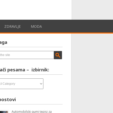
ZDRAVLJE
MODA
aga
ači pesama – izbirnik:
postovi
Automobilski gumi tepisi za