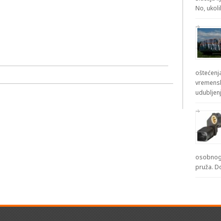
No, ukol
oštećenja
vremensk
udubljenj
osobnog 
pruža. D