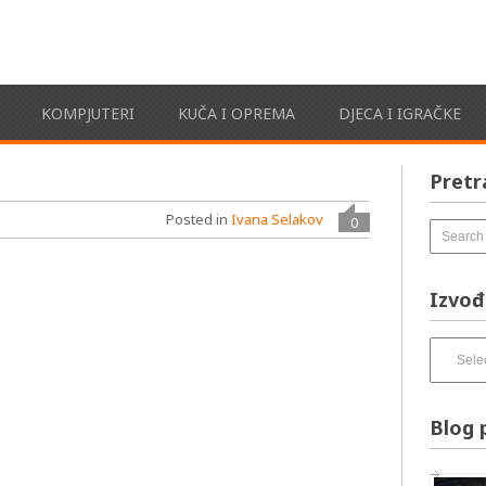
KOMPJUTERI
KUČA I OPREMA
DJECA I IGRAČKE
Pretr
Posted in
Ivana Selakov
0
Izvođ
Izvođači
pesama
–
izbirnik:
Blog 