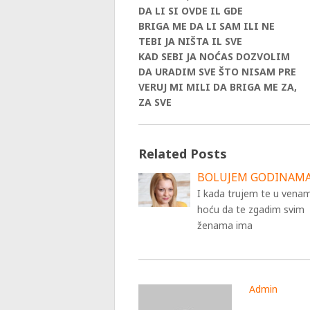
DA LI SI OVDE IL GDE
BRIGA ME DA LI SAM ILI NE
TEBI JA NIŠTA IL SVE
KAD SEBI JA NOĆAS DOZVOLIM
DA URADIM SVE ŠTO NISAM PRE
VERUJ MI MILI DA BRIGA ME ZA,
ZA SVE
Related Posts
BOLUJEM GODINAM
I kada trujem te u vena
hoću da te zgadim svim
ženama ima
Admin