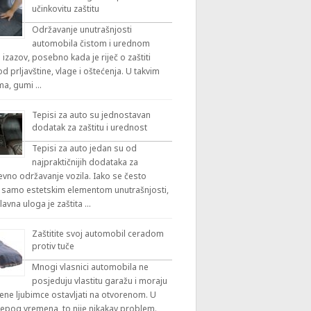
učinkovitu zaštitu
Održavanje unutrašnjosti
automobila čistom i urednom
 izazov, posebno kada je riječ o zaštiti
 prljavštine, vlage i oštećenja. U takvim
ama, gumi …
Tepisi za auto su jednostavan
dodatak za zaštitu i urednost
Tepisi za auto jedan su od
najpraktičnijih dodataka za
vno održavanje vozila. Iako se često
 samo estetskim elementom unutrašnjosti,
lavna uloga je zaštita …
Zaštitite svoj automobil ceradom
protiv tuče
Mnogi vlasnici automobila ne
posjeduju vlastitu garažu i moraju
ene ljubimce ostavljati na otvorenom. U
ijepog vremena, to nije nikakav problem.