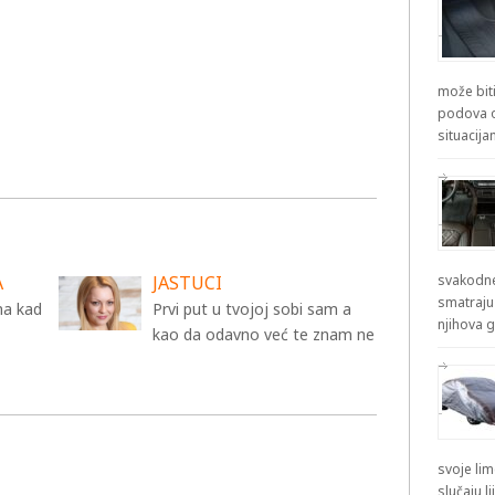
može biti
podova od
situacij
A
JASTUCI
svakodne
smatraju
ma kad
Prvi put u tvojoj sobi sam a
njihova g
kao da odavno već te znam ne
svoje lim
slučaju l