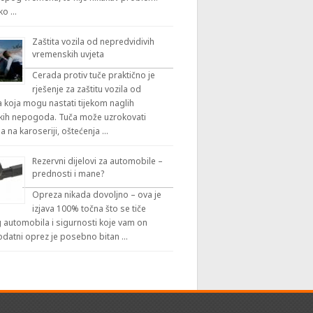
iko …
Zaštita vozila od nepredvidivih
vremenskih uvjeta
Cerada protiv tuče praktično je
rješenje za zaštitu vozila od
 koja mogu nastati tijekom naglih
ih nepogoda. Tuča može uzrokovati
a na karoseriji, oštećenja …
Rezervni dijelovi za automobile –
prednosti i mane?
Opreza nikada dovoljno – ova je
izjava 100% točna što se tiče
automobila i sigurnosti koje vam on
odatni oprez je posebno bitan …