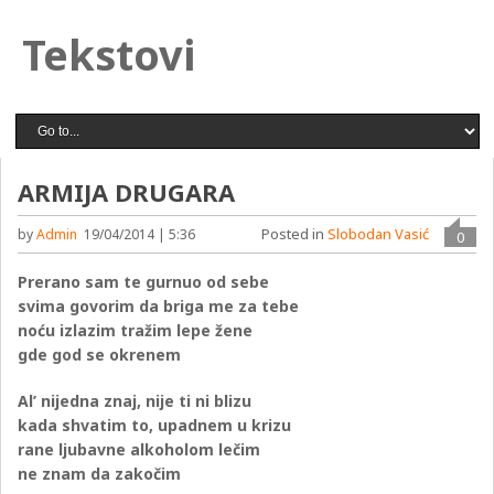
Tekstovi
ARMIJA DRUGARA
Posted in
Slobodan Vasić
by
Admin
19/04/2014 | 5:36
0
Prerano sam te gurnuo od sebe
svima govorim da briga me za tebe
noću izlazim tražim lepe žene
gde god se okrenem
Al’ nijedna znaj, nije ti ni blizu
kada shvatim to, upadnem u krizu
rane ljubavne alkoholom lečim
ne znam da zakočim