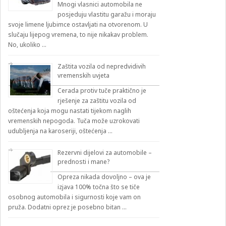
Mnogi vlasnici automobila ne
posjeduju vlastitu garažu i moraju
svoje limene ljubimce ostavljati na otvorenom. U
slučaju lijepog vremena, to nije nikakav problem.
No, ukoliko …
Zaštita vozila od nepredvidivih
vremenskih uvjeta
Cerada protiv tuče praktično je
rješenje za zaštitu vozila od
oštećenja koja mogu nastati tijekom naglih
vremenskih nepogoda. Tuča može uzrokovati
udubljenja na karoseriji, oštećenja …
Rezervni dijelovi za automobile –
prednosti i mane?
Opreza nikada dovoljno – ova je
izjava 100% točna što se tiče
osobnog automobila i sigurnosti koje vam on
pruža. Dodatni oprez je posebno bitan …