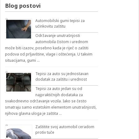
izbirnik:
Blog postovi
Automobilski gumi tepisi za
učinkovitu zaštitu
Održavanje unutrašnjosti
automobila čistom i urednom
može biti izazov, posebno kada je riječ o zaštiti
podova od prljavštine, vlage i oštećenja. U takvim
situacijama, gumi …
Tepisi za auto su jednostavan
dodatak za zaštitu i urednost
Tepisi za auto jedan su od
najpraktičnijih dodataka za
svakodnevno održavanje vozila. Iako se često
smatraju samo estetskim elementom unutrašnjosti,
njihova glavna uloga je zaštita …
Zaštitite svoj automobil ceradom
protiv tuče