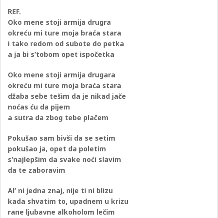
REF.
Oko mene stoji armija drugra
okreću mi ture moja braća stara
i tako redom od subote do petka
a ja bi s’tobom opet ispočetka
Oko mene stoji armija drugara
okreću mi ture moja braća stara
džaba sebe tešim da je nikad jače
noćas ću da pijem
a sutra da zbog tebe plačem
Pokušao sam bivši da se setim
pokušao ja, opet da poletim
s’najlepšim da svake noći slavim
da te zaboravim
Al’ ni jedna znaj, nije ti ni blizu
kada shvatim to, upadnem u krizu
rane ljubavne alkoholom lečim