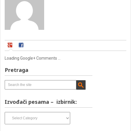
Loading Google+ Comments ...
Pretraga
Izvođači pesama – izbirnik:
Izvođači
pesama
–