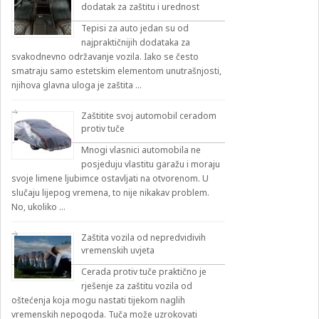
dodatak za zaštitu i urednost
Tepisi za auto jedan su od
najpraktičnijih dodataka za
svakodnevno održavanje vozila. Iako se često
smatraju samo estetskim elementom unutrašnjosti,
njihova glavna uloga je zaštita …
Zaštitite svoj automobil ceradom
protiv tuče
Mnogi vlasnici automobila ne
posjeduju vlastitu garažu i moraju
svoje limene ljubimce ostavljati na otvorenom. U
slučaju lijepog vremena, to nije nikakav problem.
No, ukoliko …
Zaštita vozila od nepredvidivih
vremenskih uvjeta
Cerada protiv tuče praktično je
rješenje za zaštitu vozila od
oštećenja koja mogu nastati tijekom naglih
vremenskih nepogoda. Tuča može uzrokovati