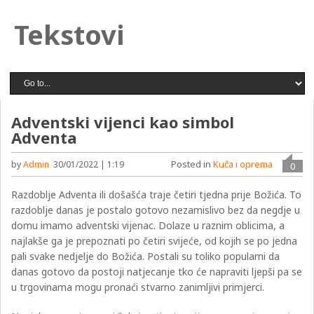
Tekstovi
Adventski vijenci kao simbol
Adventa
Posted in
Kuča i oprema
by
Admin
30/01/2022 | 1:19
0
Razdoblje Adventa ili došašća traje četiri tjedna prije Božića. To
razdoblje danas je postalo gotovo nezamislivo bez da negdje u
domu imamo adventski vijenac. Dolaze u raznim oblicima, a
najlakše ga je prepoznati po četiri svijeće, od kojih se po jedna
pali svake nedjelje do Božića. Postali su toliko popularni da
danas gotovo da postoji natjecanje tko će napraviti ljepši pa se
u trgovinama mogu pronaći stvarno zanimljivi primjerci.