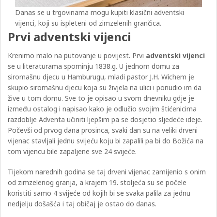
Danas se u trgovinama mogu kupiti klasični adventski
vijenci, koji su ispleteni od zimzelenih grančica.
Prvi adventski vijenci
Krenimo malo na putovanje u povijest. Prvi
adventski vijenci
se u literaturama spominju 1838.g. U jednom domu za
siromašnu djecu u Hamburugu, mladi pastor J.H. Wichem je
skupio siromašnu djecu koja su živjela na ulici i ponudio im da
žive u tom domu. Sve to je opisao u svom dnevniku gdje je
između ostalog i napisao kako je odlučio svojim štićenicima
razdoblje Adventa učiniti ljepšim pa se dosjetio sljedeće ideje.
Počevši od prvog dana prosinca, svaki dan su na veliki drveni
vijenac stavljali jednu svijeću koju bi zapalili pa bi do Božića na
tom vijencu bile zapaljene sve 24 svijeće.
Tijekom narednih godina se taj drveni vijenac zamijenio s onim
od zimzelenog granja, a krajem 19. stoljeća su se počele
koristiti samo 4 svijeće od kojih bi se svaka palila za jednu
nedjelju došašća i taj običaj je ostao do danas.