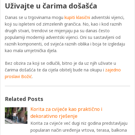
Uživajte u čarima došašća
Danas se u trgovinama mogu
kupiti klasični
adventski vijenci,
koji su ispleteni od zimzelenih grančica. No, kao i kod raznih
drugih stvari, trendovi se mijenjaju pa su danas često
popularniji moderniji adventski vijenci. Oni su sastavljeni od
raznih komponenti, od svijeća raznih oblika i boja te izgledaju
kao mala umjetnička djela.
Bez obzira za koji se odlučili, bitno je da uz njih uživate u
čarima došašća te da cijela obitelj bude na okupu i
zajedno
proslavi Božić
.
Related Posts
Korita za cvijeće kao praktično i
dekorativno rješenje
Korita za cvijeće već dugi niz godina predstavljaju
popularan način uređenja vrtova, terasa, balkona