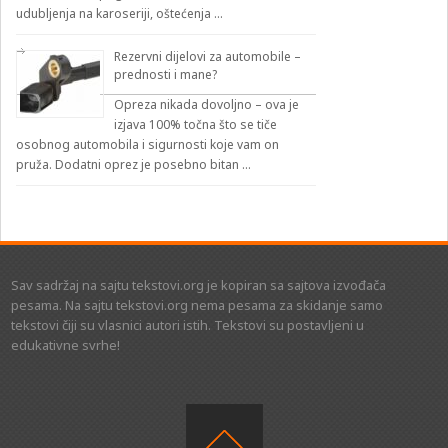
udubljenja na karoseriji, oštećenja …
Rezervni dijelovi za automobile –
prednosti i mane?
Opreza nikada dovoljno – ova je
izjava 100% točna što se tiče
osobnog automobila i sigurnosti koje vam on
pruža. Dodatni oprez je posebno bitan …
Sav sadržaj na sajtu tekstovi.org je kopiran sa sajtova izvođača
pesama. Na sajtu tekstovi.org nema pesama za skidanje samo
tekstovi čiji su vlasnici autori istih. Tekstovi su postavljeni u
edukativne svrhe!