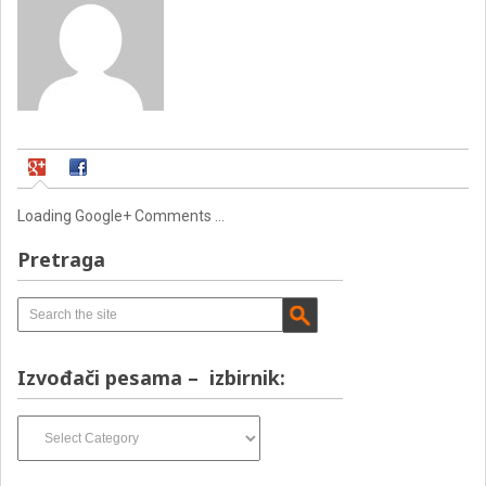
Loading Google+ Comments ...
Pretraga
Izvođači pesama – izbirnik:
Izvođači
pesama
–