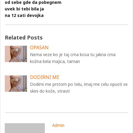
od sebe gde da pobegnem
uvek bi tebi bila ja
na 12 sati devojka
Related Posts
OPASAN
Nema veze ko je taj crna kosa tu jakna crna
kožna bela majica, taman
DODIRNI ME
Dodirni me prstom po telu, imaj me celu opusti se
skini do kože, strasti
Admin