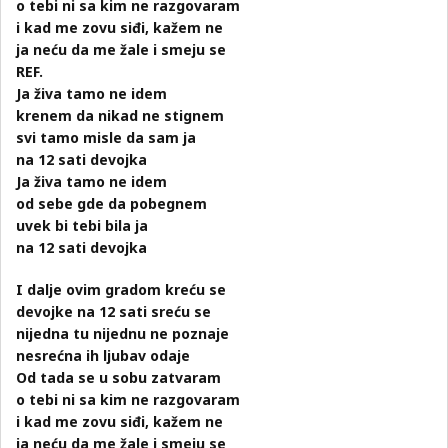
o tebi ni sa kim ne razgovaram
i kad me zovu siđi, kažem ne
ja neću da me žale i smeju se
REF.
Ja živa tamo ne idem
krenem da nikad ne stignem
svi tamo misle da sam ja
na 12 sati devojka
Ja živa tamo ne idem
od sebe gde da pobegnem
uvek bi tebi bila ja
na 12 sati devojka
I dalje ovim gradom kreću se
devojke na 12 sati sreću se
nijedna tu nijednu ne poznaje
nesrećna ih ljubav odaje
Od tada se u sobu zatvaram
o tebi ni sa kim ne razgovaram
i kad me zovu siđi, kažem ne
ja neću da me žale i smeju se