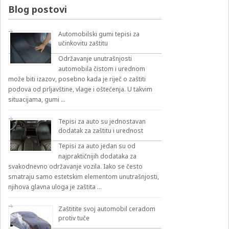
izbirnik:
Blog postovi
Automobilski gumi tepisi za
učinkovitu zaštitu
Održavanje unutrašnjosti
automobila čistom i urednom
može biti izazov, posebno kada je riječ o zaštiti
podova od prljavštine, vlage i oštećenja. U takvim
situacijama, gumi …
Tepisi za auto su jednostavan
dodatak za zaštitu i urednost
Tepisi za auto jedan su od
najpraktičnijih dodataka za
svakodnevno održavanje vozila. Iako se često
smatraju samo estetskim elementom unutrašnjosti,
njihova glavna uloga je zaštita …
Zaštitite svoj automobil ceradom
protiv tuče