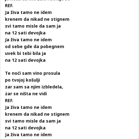
REF.
Ja živa tamo ne idem
krenem da nikad ne stignem
svi tamo misle da sam ja
na 12 sati devojka
Ja živa tamo ne idem
od sebe gde da pobegnem
uvek bi tebi bila ja
na 12 sati devojka
Te noći sam vino prosula
po tvojoj košulji
zar sam sa njim izbledela,
zar se ništa ne vidi
REF.
Ja živa tamo ne idem
krenem da nikad ne stignem
svi tamo misle da sam ja
na 12 sati devojka
Ja živa tamo ne idem