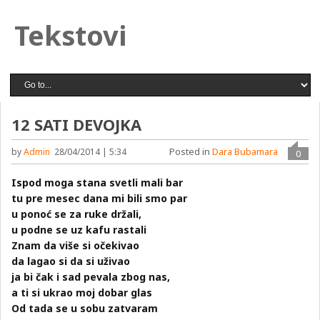
Tekstovi
12 SATI DEVOJKA
Posted in
Dara Bubamara
by
Admin
28/04/2014 | 5:34
0
Ispod moga stana svetli mali bar
tu pre mesec dana mi bili smo par
u ponoć se za ruke držali,
u podne se uz kafu rastali
Znam da više si očekivao
da lagao si da si uživao
ja bi čak i sad pevala zbog nas,
a ti si ukrao moj dobar glas
Od tada se u sobu zatvaram