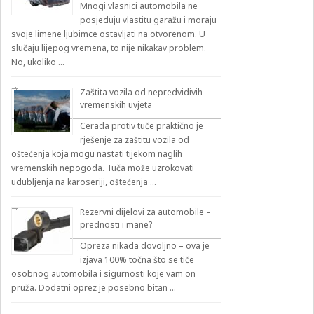
Mnogi vlasnici automobila ne
posjeduju vlastitu garažu i moraju
svoje limene ljubimce ostavljati na otvorenom. U
slučaju lijepog vremena, to nije nikakav problem.
No, ukoliko …
Zaštita vozila od nepredvidivih
vremenskih uvjeta
Cerada protiv tuče praktično je
rješenje za zaštitu vozila od
oštećenja koja mogu nastati tijekom naglih
vremenskih nepogoda. Tuča može uzrokovati
udubljenja na karoseriji, oštećenja …
Rezervni dijelovi za automobile –
prednosti i mane?
Opreza nikada dovoljno – ova je
izjava 100% točna što se tiče
osobnog automobila i sigurnosti koje vam on
pruža. Dodatni oprez je posebno bitan …