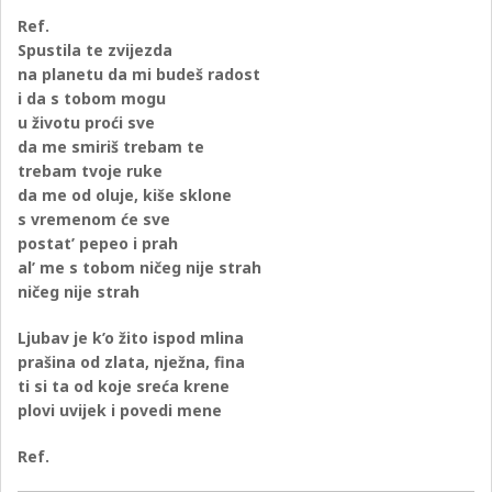
Ref.
Spustila te zvijezda
na planetu da mi budeš radost
i da s tobom mogu
u životu proći sve
da me smiriš trebam te
trebam tvoje ruke
da me od oluje, kiše sklone
s vremenom će sve
postat’ pepeo i prah
al’ me s tobom ničeg nije strah
ničeg nije strah
Ljubav je k’o žito ispod mlina
prašina od zlata, nježna, fina
ti si ta od koje sreća krene
plovi uvijek i povedi mene
Ref.