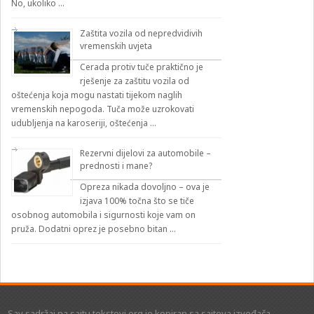
No, ukoliko …
Zaštita vozila od nepredvidivih
vremenskih uvjeta
Cerada protiv tuče praktično je
rješenje za zaštitu vozila od
oštećenja koja mogu nastati tijekom naglih
vremenskih nepogoda. Tuča može uzrokovati
udubljenja na karoseriji, oštećenja …
Rezervni dijelovi za automobile –
prednosti i mane?
Opreza nikada dovoljno – ova je
izjava 100% točna što se tiče
osobnog automobila i sigurnosti koje vam on
pruža. Dodatni oprez je posebno bitan …
Sav sadržaj na sajtu tekstovi.org je kopiran sa sajtova izvođača