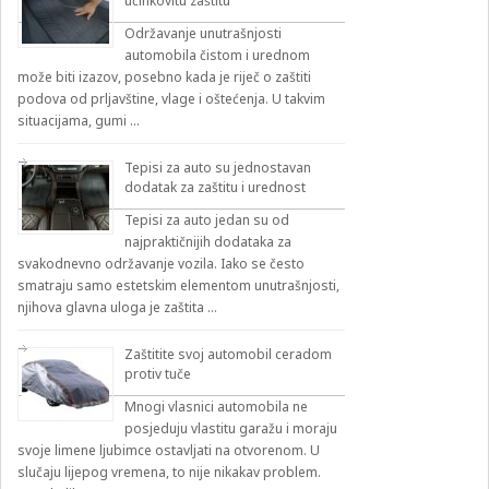
učinkovitu zaštitu
Održavanje unutrašnjosti
automobila čistom i urednom
može biti izazov, posebno kada je riječ o zaštiti
podova od prljavštine, vlage i oštećenja. U takvim
situacijama, gumi …
Tepisi za auto su jednostavan
dodatak za zaštitu i urednost
Tepisi za auto jedan su od
najpraktičnijih dodataka za
svakodnevno održavanje vozila. Iako se često
smatraju samo estetskim elementom unutrašnjosti,
njihova glavna uloga je zaštita …
Zaštitite svoj automobil ceradom
protiv tuče
Mnogi vlasnici automobila ne
posjeduju vlastitu garažu i moraju
svoje limene ljubimce ostavljati na otvorenom. U
slučaju lijepog vremena, to nije nikakav problem.