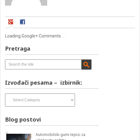
Loading Google+ Comments ...
Pretraga
Izvođači pesama – izbirnik:
Izvođači
pesama
–
izbirnik:
Blog postovi
Automobilski gumi tepisi za