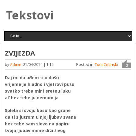
Tekstovi
ZVIJEZDA
Posted in
Toni Cetinski
by
Admin
21/04/2014 | 1:15
0
Daj mi da uđem ti u dušu
vrijeme je hladno i vjetrovi pušu
svatko treba mir i sretnu luku
al’ bez tebe ju nemam ja
Splela si svoju kosu kao grane
da ti s jutrom u njoj ljubav svane
bez tebe sam slovo na papiru
tvoja ljubav mene drži živog