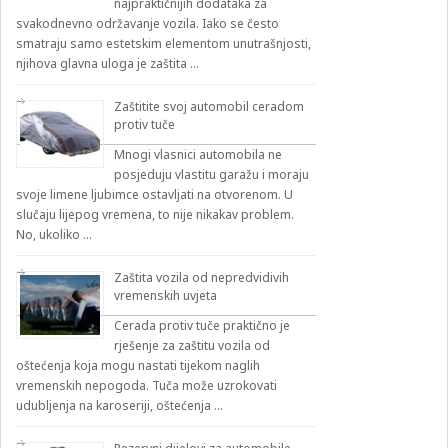
najpraktičnijih dodataka za
svakodnevno održavanje vozila. Iako se često
smatraju samo estetskim elementom unutrašnjosti,
njihova glavna uloga je zaštita …
Zaštitite svoj automobil ceradom
protiv tuče
Mnogi vlasnici automobila ne
posjeduju vlastitu garažu i moraju
svoje limene ljubimce ostavljati na otvorenom. U
slučaju lijepog vremena, to nije nikakav problem.
No, ukoliko …
Zaštita vozila od nepredvidivih
vremenskih uvjeta
Cerada protiv tuče praktično je
rješenje za zaštitu vozila od
oštećenja koja mogu nastati tijekom naglih
vremenskih nepogoda. Tuča može uzrokovati
udubljenja na karoseriji, oštećenja …