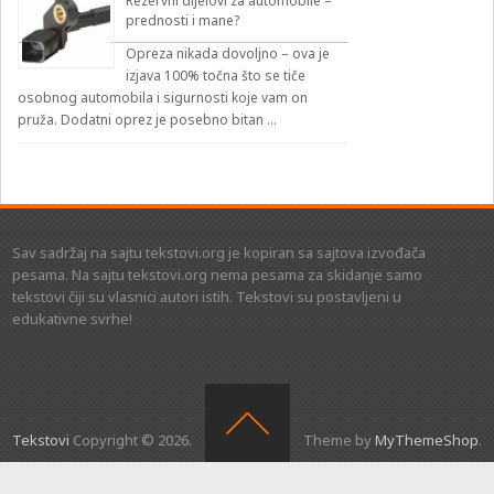
Rezervni dijelovi za automobile –
prednosti i mane?
Opreza nikada dovoljno – ova je
izjava 100% točna što se tiče
osobnog automobila i sigurnosti koje vam on
pruža. Dodatni oprez je posebno bitan …
Sav sadržaj na sajtu tekstovi.org je kopiran sa sajtova izvođača
pesama. Na sajtu tekstovi.org nema pesama za skidanje samo
tekstovi čiji su vlasnici autori istih. Tekstovi su postavljeni u
edukativne svrhe!
Tekstovi
Copyright © 2026.
Theme by
MyThemeShop
.