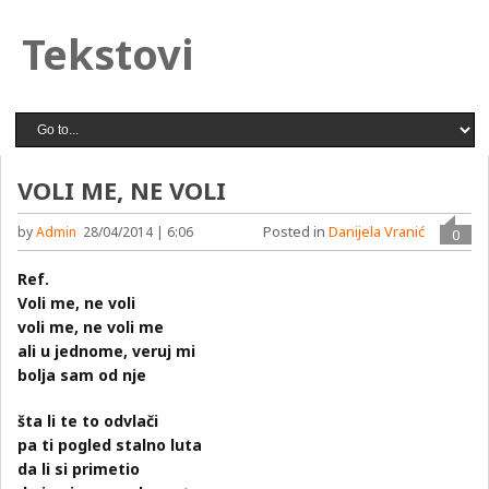
Tekstovi
VOLI ME, NE VOLI
Posted in
Danijela Vranić
by
Admin
28/04/2014 | 6:06
0
Ref.
Voli me, ne voli
voli me, ne voli me
ali u jednome, veruj mi
bolja sam od nje
šta li te to odvlači
pa ti pogled stalno luta
da li si primetio