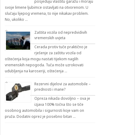
posjeduju vlastitu garažu i moraju
svoje limene ljubimce ostavljati na otvorenom. U
slučaju lijepog vremena, to nije nikakav problem.
No, ukoliko …
Zaštita vozila od nepredvidivih
vremenskih uvjeta
Cerada protiv tuče praktično je
rješenje za zaštitu vozila od
oštećenja koja mogu nastati tijekom naglih
vremenskih nepogoda. Tuča može uzrokovati
udubljenja na karoseriji, oštećenja …
Rezervni dijelovi za automobile –
prednosti i mane?
Opreza nikada dovoljno – ova je
izjava 100% točna što se tiče
osobnog automobila i sigurnosti koje vam on
pruža. Dodatni oprez je posebno bitan …