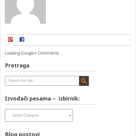
Loading Google+ Comments ...
Pretraga
Izvođači pesama – izbirnik:
Izvođači
pesama
–
izbirnik:
Blog postovi