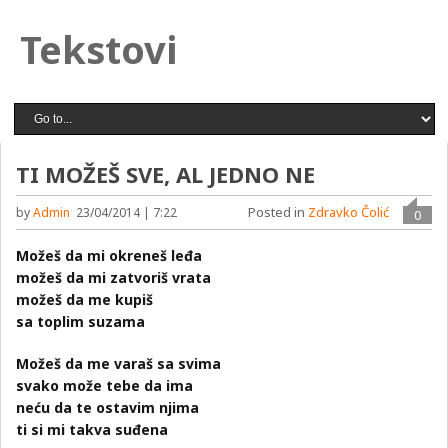
Tekstovi
TI MOŽEŠ SVE, AL JEDNO NE
Posted in
Zdravko Čolić
by
Admin
23/04/2014 | 7:22
0
Možeš da mi okreneš leđa
možeš da mi zatvoriš vrata
možeš da me kupiš
sa toplim suzama
Možeš da me varaš sa svima
svako može tebe da ima
neću da te ostavim njima
ti si mi takva suđena