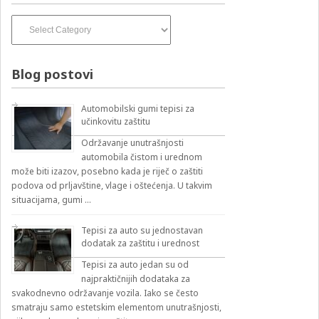
Izvođači
pesama
–
izbirnik:
Blog postovi
Automobilski gumi tepisi za
učinkovitu zaštitu
Održavanje unutrašnjosti
automobila čistom i urednom
može biti izazov, posebno kada je riječ o zaštiti
podova od prljavštine, vlage i oštećenja. U takvim
situacijama, gumi …
Tepisi za auto su jednostavan
dodatak za zaštitu i urednost
Tepisi za auto jedan su od
najpraktičnijih dodataka za
svakodnevno održavanje vozila. Iako se često
smatraju samo estetskim elementom unutrašnjosti,