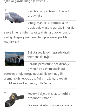
njihova glavna uloga je zaštita …
Zaštitite svoj automobil ceradom
protiv tuče
Mnogi vlasnici automobila ne
posjeduju vlastitu garažu i moraju
svoje limene ljubimce ostavljati na otvorenom. U
slučaju lijepog vremena, to nije nikakav problem.
No, ukoliko …
Zaštita vozila od nepredvidivih
vremenskih uvjeta
Cerada protiv tuče praktično je
rješenje za zaštitu vozila od
oštećenja koja mogu nastati tijekom naglih
vremenskih nepogoda. Tuča može uzrokovati
udubljenja na karoseriji, oštećenja …
Rezervni dijelovi za automobile –
prednosti i mane?
Opreza nikada dovoljno – ova je