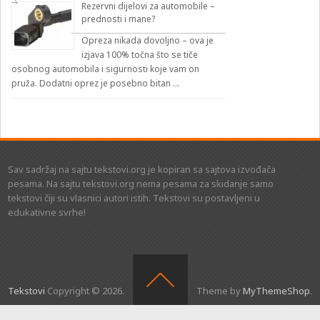
Rezervni dijelovi za automobile –
prednosti i mane?
Opreza nikada dovoljno – ova je
izjava 100% točna što se tiče
osobnog automobila i sigurnosti koje vam on
pruža. Dodatni oprez je posebno bitan …
Sav sadržaj na sajtu tekstovi.org je kopiran sa sajtova izvođača
pesama. Na sajtu tekstovi.org nema pesama za skidanje samo
tekstovi čiji su vlasnici autori istih. Tekstovi su postavljeni u
edukativne svrhe!
Tekstovi
Copyright © 2026.
Theme by
MyThemeShop
.