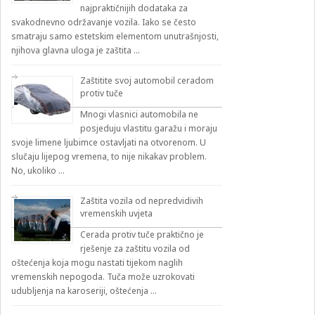
najpraktičnijih dodataka za
svakodnevno održavanje vozila. Iako se često
smatraju samo estetskim elementom unutrašnjosti,
njihova glavna uloga je zaštita …
Zaštitite svoj automobil ceradom
protiv tuče
Mnogi vlasnici automobila ne
posjeduju vlastitu garažu i moraju
svoje limene ljubimce ostavljati na otvorenom. U
slučaju lijepog vremena, to nije nikakav problem.
No, ukoliko …
Zaštita vozila od nepredvidivih
vremenskih uvjeta
Cerada protiv tuče praktično je
rješenje za zaštitu vozila od
oštećenja koja mogu nastati tijekom naglih
vremenskih nepogoda. Tuča može uzrokovati
udubljenja na karoseriji, oštećenja …