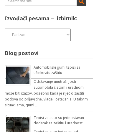
Izvođači pesama – izbirnik:
Izvođači
pesama
–
izbirnik:
Blog postovi
Automobilski gumi tepisi za
učinkovitu zaštitu
Održavanje unutrašnjosti
automobila čistom i urednom
može biti izazov, posebno kada je riječ o zaštiti
podova od prljavštine, vlage i oštećenja. U takvim
situacijama, gumi …
Tepisi za auto su jednostavan
dodatak za zaštitu i urednost
Tepisi za auto jedan su od