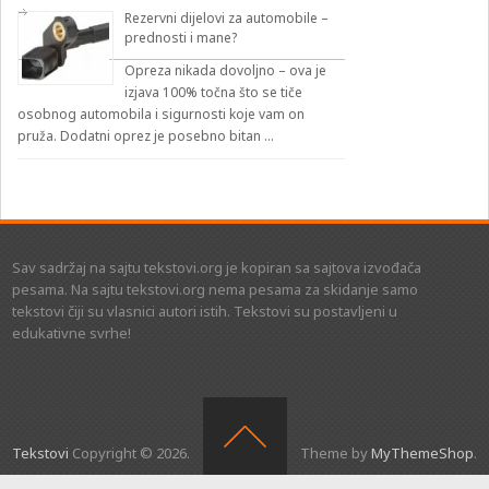
Rezervni dijelovi za automobile –
prednosti i mane?
Opreza nikada dovoljno – ova je
izjava 100% točna što se tiče
osobnog automobila i sigurnosti koje vam on
pruža. Dodatni oprez je posebno bitan …
Sav sadržaj na sajtu tekstovi.org je kopiran sa sajtova izvođača
pesama. Na sajtu tekstovi.org nema pesama za skidanje samo
tekstovi čiji su vlasnici autori istih. Tekstovi su postavljeni u
edukativne svrhe!
Tekstovi
Copyright © 2026.
Theme by
MyThemeShop
.