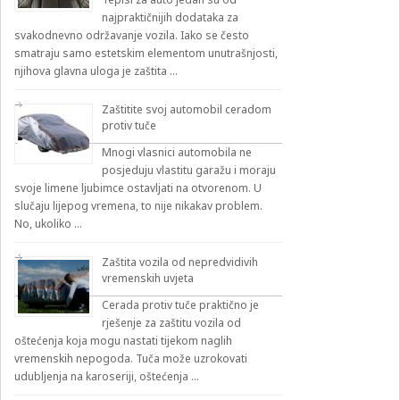
najpraktičnijih dodataka za
svakodnevno održavanje vozila. Iako se često
smatraju samo estetskim elementom unutrašnjosti,
njihova glavna uloga je zaštita …
Zaštitite svoj automobil ceradom
protiv tuče
Mnogi vlasnici automobila ne
posjeduju vlastitu garažu i moraju
svoje limene ljubimce ostavljati na otvorenom. U
slučaju lijepog vremena, to nije nikakav problem.
No, ukoliko …
Zaštita vozila od nepredvidivih
vremenskih uvjeta
Cerada protiv tuče praktično je
rješenje za zaštitu vozila od
oštećenja koja mogu nastati tijekom naglih
vremenskih nepogoda. Tuča može uzrokovati
udubljenja na karoseriji, oštećenja …