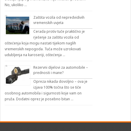
No, ukoliko …
Zaštita vozila od nepredvidivih
vremenskih uvjeta
Cerada protiv tuče praktično je
rješenje za zaštitu vozila od
oštećenja koja mogu nastati tijekom naglih
vremenskih nepogoda. Tuča može uzrokovati
udubljenja na karoseriji, oštećenja …
Rezervni dijelovi za automobile –
prednosti i mane?
Opreza nikada dovoljno – ova je
izjava 100% točna što se tiče
osobnog automobila i sigurnosti koje vam on
pruža. Dodatni oprez je posebno bitan …