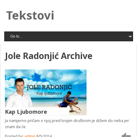
Tekstovi
Jole Radonjić Archive
Kap Ljubomore
Ja namjerno pričam o njoj pred tvojim društvom je dižem do neba jer
znam da će
Posted by:
admin
8/5/2014