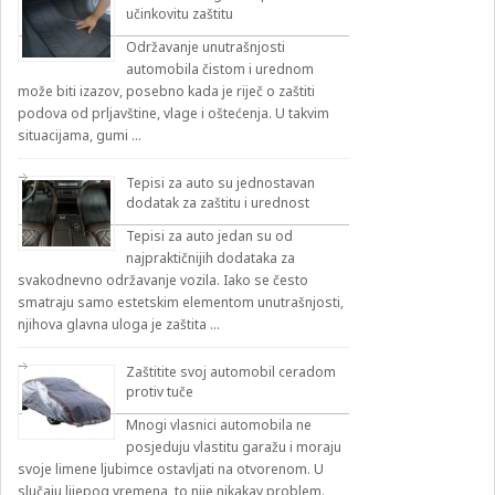
učinkovitu zaštitu
Održavanje unutrašnjosti
automobila čistom i urednom
može biti izazov, posebno kada je riječ o zaštiti
podova od prljavštine, vlage i oštećenja. U takvim
situacijama, gumi …
Tepisi za auto su jednostavan
dodatak za zaštitu i urednost
Tepisi za auto jedan su od
najpraktičnijih dodataka za
svakodnevno održavanje vozila. Iako se često
smatraju samo estetskim elementom unutrašnjosti,
njihova glavna uloga je zaštita …
Zaštitite svoj automobil ceradom
protiv tuče
Mnogi vlasnici automobila ne
posjeduju vlastitu garažu i moraju
svoje limene ljubimce ostavljati na otvorenom. U
slučaju lijepog vremena, to nije nikakav problem.