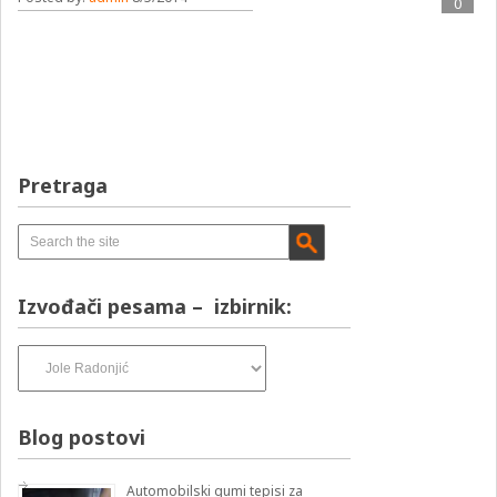
0
Pretraga
Izvođači pesama – izbirnik:
Izvođači
pesama
–
izbirnik:
Blog postovi
Automobilski gumi tepisi za