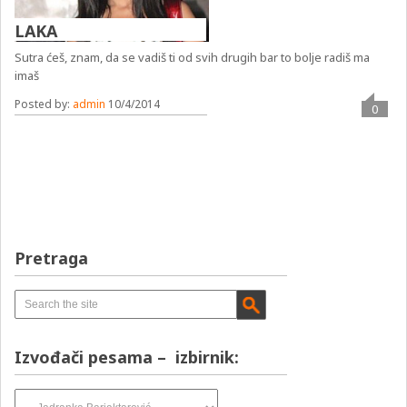
LAKA
Sutra ćeš, znam, da se vadiš ti od svih drugih bar to bolje radiš ma
imaš
Posted by:
admin
10/4/2014
0
Pretraga
Izvođači pesama – izbirnik:
Izvođači