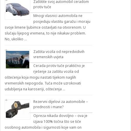
Zaštitite svoj automobil ceradom
protiv tuče
Mnogi vlasnici automobila ne
posjeduju vlastitu garažu i moraju
svoje limene ljubimce ostavljati na otvorenom. U
slučaju lijepog vremena, to nije nikakav problem.
No, ukoliko …
Zaštita vozila od nepredvidivih
vremenskih uvjeta
Cerada protiv tuče praktično je
rješenje za zaštitu vozila od
oštećenja koja mogu nastati tijekom naglih
vremenskih nepogoda. Tuča može uzrokovati
udubljenja na karoseriji, oštećenja …
Rezervni dijelovi za automobile –
prednosti i mane?
Opreza nikada dovoljno – ova je
izjava 100% točna što se tiče
osobnog automobila i sigurnosti koje vam on