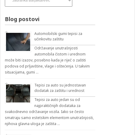
pesama
–
izbirnik:
Blog postovi
Automobilski gumi tepisi za
učinkovitu zaštitu
Održavanje unutrašnjosti
automobila čistom i urednom
može biti izazov, posebno kada je riječ o zaštiti
podova od prljavštine, vlage i oštećenja. U takvim
situacijama, gumi …
Tepisi za auto su jednostavan
dodatak za zaštitu i urednost
Tepisi za auto jedan su od
najpraktičnijih dodataka za
svakodnevno održavanje vozila. Iako se često
smatraju samo estetskim elementom unutrašnjosti,
njihova glavna uloga je zaštita …