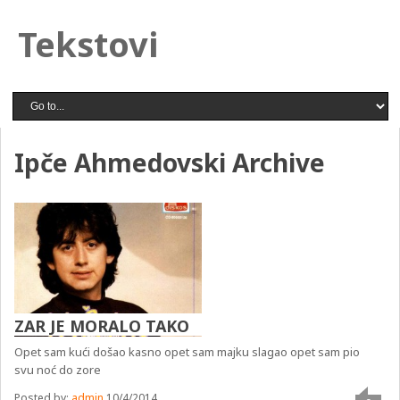
Tekstovi
Ipče Ahmedovski Archive
ZAR JE MORALO TAKO
Opet sam kući došao kasno opet sam majku slagao opet sam pio
svu noć do zore
Posted by:
admin
10/4/2014