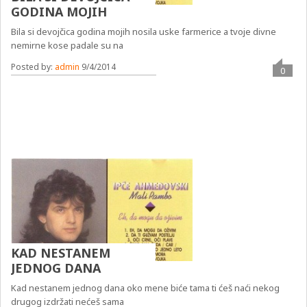
GODINA MOJIH
Bila si devojčica godina mojih nosila uske farmerice a tvoje divne
nemirne kose padale su na
Posted by:
admin
9/4/2014
0
KAD NESTANEM
JEDNOG DANA
Kad nestanem jednog dana oko mene biće tama ti ćeš naći nekog
drugog izdržati nećeš sama