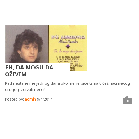
EH, DA MOGU DA
OŽIVIM
Kad nestane me jednog dana oko mene biće tama ti ćeš naći nekog
drugog izdržati nećeš
Posted by:
admin
9/4/2014
0