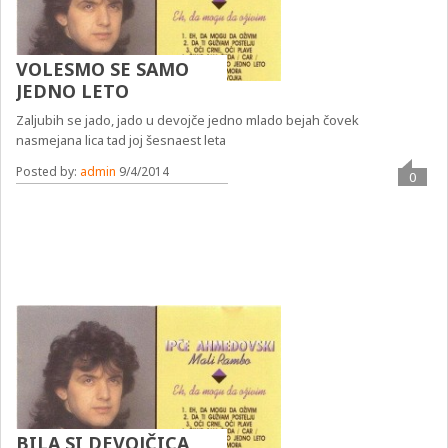
VOLESMO SE SAMO
JEDNO LETO
Zaljubih se jado, jado u devojče jedno mlado bejah čovek
nasmejana lica tad joj šesnaest leta
Posted by:
admin
9/4/2014
0
BILA SI DEVOJČICA