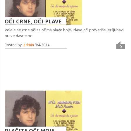
OČI CRNE, OČI PLAVE
Volele se crne oči sa očima plave boje. Plave oči prevariše jer ljubavi
prave davne ne
Posted by:
admin
9/4/2014
0
PLAČITE OČI MOJE