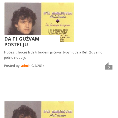
DA TI GUŽVAM
POSTELJU
Hoćeš li, hoćeš li da ti budem ja čuvar tvojih odaja Ref. 2x Samo
jednu nedelju
Posted by:
admin
9/4/2014
0