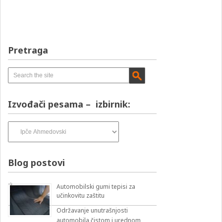
Pretraga
Izvođači pesama – izbirnik:
Izvođači
pesama
–
izbirnik:
Blog postovi
Automobilski gumi tepisi za
učinkovitu zaštitu
Održavanje unutrašnjosti
automobila čistom i urednom