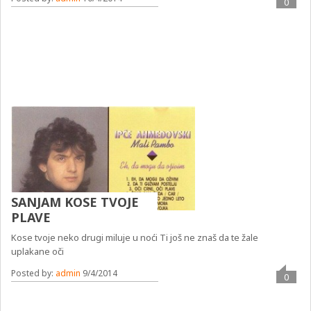
0
SANJAM KOSE TVOJE
PLAVE
Kose tvoje neko drugi miluje u noći Ti još ne znaš da te žale
uplakane oči
Posted by:
admin
9/4/2014
0