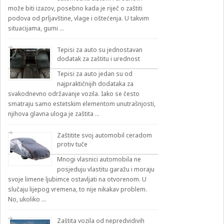
može biti izazov, posebno kada je riječ o zaštiti
podova od prljavštine, vlage i oštećenja. U takvim
situacijama, gumi …
Tepisi za auto su jednostavan
dodatak za zaštitu i urednost
Tepisi za auto jedan su od
najpraktičnijih dodataka za
svakodnevno održavanje vozila. Iako se često
smatraju samo estetskim elementom unutrašnjosti,
njihova glavna uloga je zaštita …
Zaštitite svoj automobil ceradom
protiv tuče
Mnogi vlasnici automobila ne
posjeduju vlastitu garažu i moraju
svoje limene ljubimce ostavljati na otvorenom. U
slučaju lijepog vremena, to nije nikakav problem.
No, ukoliko …
Zaštita vozila od nepredvidivih