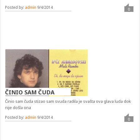
Posted by:
admin
9/4/2014
0
ČINIO SAM ČUDA
Činio sam čuda stizao sam svuda radila je svašta ova glava luda dok
nije došla ona
Posted by:
admin
9/4/2014
0