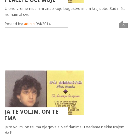
U ono vreme nisam ni znao koje bogastvo imam kraj sebe Sad ništa
nemam al sve
Posted by:
admin
9/4/2014
0
JA TE VOLIM, ON TE
IMA
Ja te volim, on te ima njegova si već danima u nadama nekim trajem
da l’