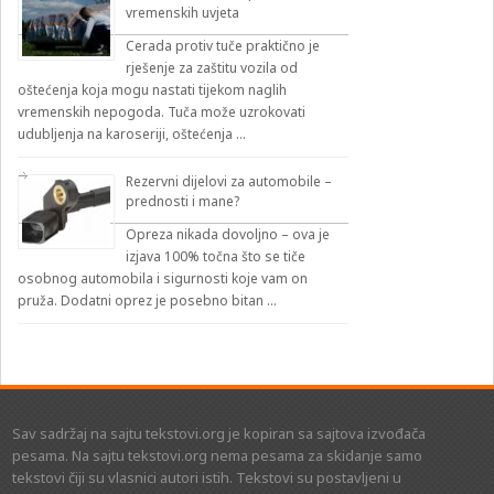
vremenskih uvjeta
Cerada protiv tuče praktično je
rješenje za zaštitu vozila od
oštećenja koja mogu nastati tijekom naglih
vremenskih nepogoda. Tuča može uzrokovati
udubljenja na karoseriji, oštećenja …
Rezervni dijelovi za automobile –
prednosti i mane?
Opreza nikada dovoljno – ova je
izjava 100% točna što se tiče
osobnog automobila i sigurnosti koje vam on
pruža. Dodatni oprez je posebno bitan …
Sav sadržaj na sajtu tekstovi.org je kopiran sa sajtova izvođača
pesama. Na sajtu tekstovi.org nema pesama za skidanje samo
tekstovi čiji su vlasnici autori istih. Tekstovi su postavljeni u