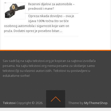
Rezervni dijelovi za automobile –
prednosti i mane?
Opreza nikada dovoljno – ova je
izjava 100% točna što se tiče
osobnog automobila i sigurnosti koje vam on
pruža. Dodatni oprez je posebno bitan …
Sav sadržaj na sajtu tekstovi.org je kopiran sa sajtova izvođača
pesama. Na sajtu tekstovi.org nema pesama za skidanje samo
tekstovi čiji su vlasnici autori istih. Tekstovi su postavljeni u
edukativne svrhe!
Tekstovi
Copyright © 2026.
Theme by
MyThemeShop
.