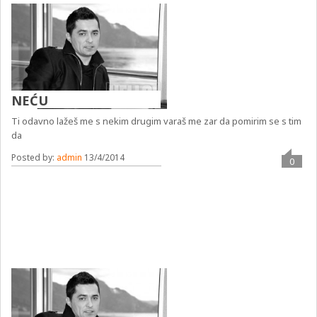
NEĆU
Ti odavno lažeš me s nekim drugim varaš me zar da pomirim se s tim
da
Posted by:
admin
13/4/2014
0