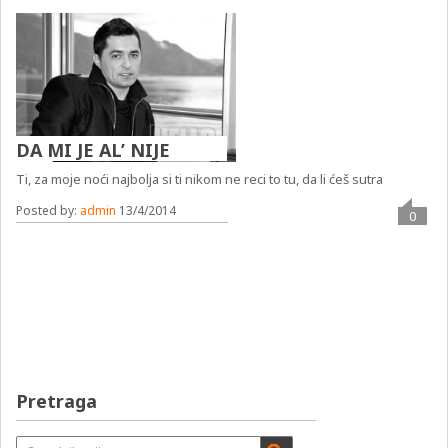
DA MI JE AL’ NIJE
Ti, za moje noći najbolja si ti nikom ne reci to tu, da li ćeš sutra
Posted by:
admin
13/4/2014
0
Pretraga