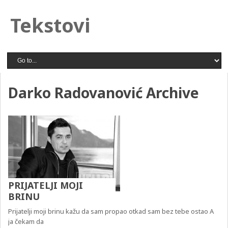
Tekstovi
Darko Radovanović Archive
PRIJATELJI MOJI
BRINU
Prijatelji moji brinu kažu da sam propao otkad sam bez tebe ostao A
ja čekam da