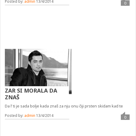
Posted by:
admin
13/4/2014
0
ZAR SI MORALA DA
ZNAŠ
Da l’ ti je sada bolje kada znaš za nju onu čiji prsten skidam kad te
Posted by:
admin
13/4/2014
0