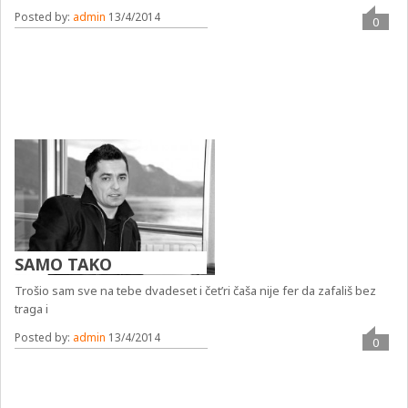
Posted by:
admin
13/4/2014
0
SAMO TAKO
Trošio sam sve na tebe dvadeset i čet’ri čaša nije fer da zafališ bez
traga i
Posted by:
admin
13/4/2014
0