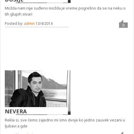
Možda nam nije suđeno možda je vreme pogrešno da se na neku o
tih glupih stvari
Posted by:
admin
13/4/2014
0
NEVERA
Rekla si, sve ćemo zajedno mi smo dvoje ko jedno zauvek vezani u
ljubavi a gde