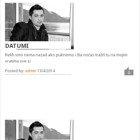
DATUMI
Rekli smo nema nazad ako puknemo i šta noćas tražiš tu na mojim
vratima sve si
Posted by:
admin
13/4/2014
0