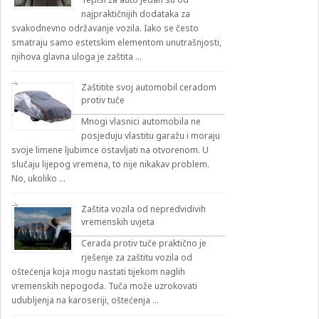
najpraktičnijih dodataka za
svakodnevno održavanje vozila. Iako se često
smatraju samo estetskim elementom unutrašnjosti,
njihova glavna uloga je zaštita …
Zaštitite svoj automobil ceradom
protiv tuče
Mnogi vlasnici automobila ne
posjeduju vlastitu garažu i moraju
svoje limene ljubimce ostavljati na otvorenom. U
slučaju lijepog vremena, to nije nikakav problem.
No, ukoliko …
Zaštita vozila od nepredvidivih
vremenskih uvjeta
Cerada protiv tuče praktično je
rješenje za zaštitu vozila od
oštećenja koja mogu nastati tijekom naglih
vremenskih nepogoda. Tuča može uzrokovati
udubljenja na karoseriji, oštećenja …