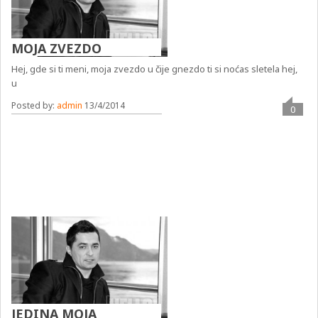
MOJA ZVEZDO
Hej, gde si ti meni, moja zvezdo u čije gnezdo ti si noćas sletela hej,
u
Posted by:
admin
13/4/2014
0
JEDINA MOJA