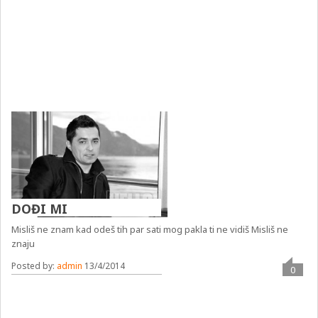
DOĐI MI
Misliš ne znam kad odeš tih par sati mog pakla ti ne vidiš Misliš ne
znaju
Posted by:
admin
13/4/2014
0