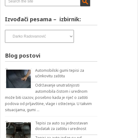
Izvođači pesama – izbirnik:
Izvođači
pesama
–
izbirnik:
Blog postovi
Automobilski gumi tepisi za
učinkovitu zaštitu
Održavanje unutrašnjosti
automobila čistom i urednom
može biti izazov, posebno kada je riječ o zaštiti
podova od prljavštine, vlage i oštećenja. U takvim
situacijama, gumi …
Tepisi za auto su jednostavan
dodatak za zaštitu i urednost
Tepisi za auto jedan su od