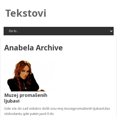
Tekstovi
Anabela Archive
Muzej promašenih
ljubavi
Gde ste do sad vidobro došli sviu moj muzejpromašenih ljubaviUlaz
slobodantu gde patim jaod 0 do