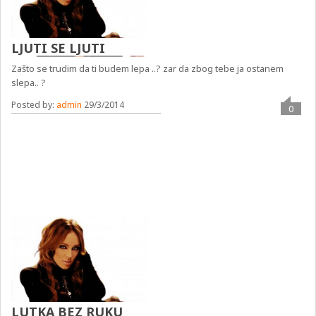
LJUTI SE LJUTI
Zašto se trudim da ti budem lepa ..? zar da zbog tebe ja ostanem
slepa.. ?
Posted by:
admin
29/3/2014
0
LUTKA BEZ RUKU