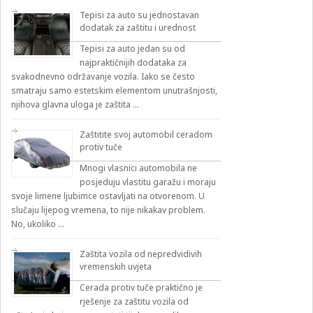
Tepisi za auto su jednostavan
dodatak za zaštitu i urednost
Tepisi za auto jedan su od
najpraktičnijih dodataka za
svakodnevno održavanje vozila. Iako se često
smatraju samo estetskim elementom unutrašnjosti,
njihova glavna uloga je zaštita …
Zaštitite svoj automobil ceradom
protiv tuče
Mnogi vlasnici automobila ne
posjeduju vlastitu garažu i moraju
svoje limene ljubimce ostavljati na otvorenom. U
slučaju lijepog vremena, to nije nikakav problem.
No, ukoliko …
Zaštita vozila od nepredvidivih
vremenskih uvjeta
Cerada protiv tuče praktično je
rješenje za zaštitu vozila od