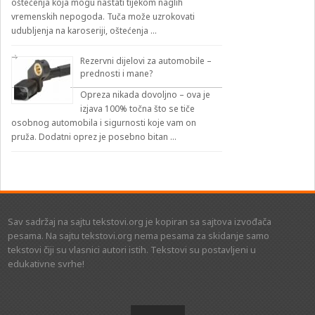
oštećenja koja mogu nastati tijekom naglih
vremenskih nepogoda. Tuča može uzrokovati
udubljenja na karoseriji, oštećenja …
Rezervni dijelovi za automobile –
prednosti i mane?
Opreza nikada dovoljno – ova je
izjava 100% točna što se tiče
osobnog automobila i sigurnosti koje vam on
pruža. Dodatni oprez je posebno bitan …
Sav sadržaj na sajtu tekstovi.org je kopiran sa sajtova izvođača
pesama. Na sajtu tekstovi.org nema pesama za skidanje samo
tekstovi čiji su vlasnici autori istih. Tekstovi su postavljeni u
edukativne svrhe!