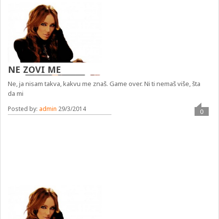
NE ZOVI ME
Ne, ja nisam takva, kakvu me znaš. Game over. Ni ti nemaš više, šta
da mi
Posted by:
admin
29/3/2014
0