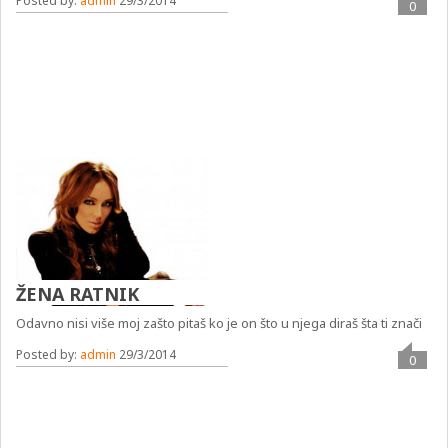
Posted by:
admin
29/3/2014
0
ŽENA RATNIK
Odavno nisi više moj zašto pitaš ko je on što u njega diraš šta ti znači
Posted by:
admin
29/3/2014
0