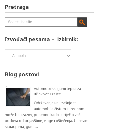
Pretraga
Izvođači pesama – izbirnik:
Izvođači
pesama
–
izbirnik:
Blog postovi
Automobilski gumi tepisi za
učinkovitu zaštitu
Održavanje unutrašnjosti
automobila čistom i urednom
može biti izazov, posebno kada je riječ o zaštiti
podova od prljavštine, vlage i oštećenja. U takvim
situacijama, gumi …