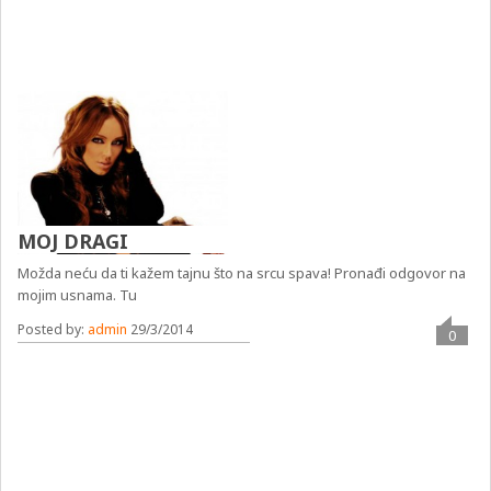
MOJ DRAGI
Možda neću da ti kažem tajnu što na srcu spava! Pronađi odgovor na
mojim usnama. Tu
Posted by:
admin
29/3/2014
0