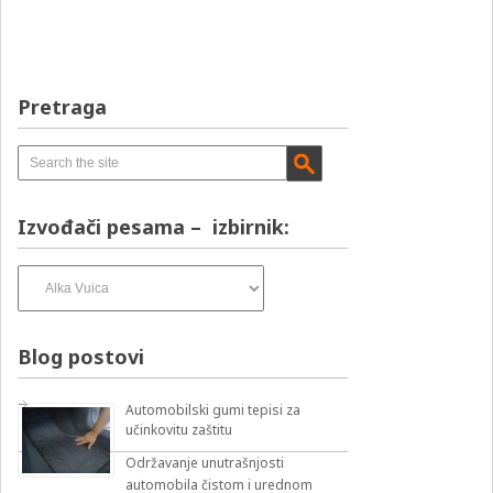
Pretraga
Izvođači pesama – izbirnik:
Izvođači
pesama
–
izbirnik:
Blog postovi
Automobilski gumi tepisi za
učinkovitu zaštitu
Održavanje unutrašnjosti
automobila čistom i urednom