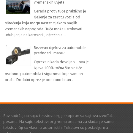
vremenskih uvjeta
Cerada protiv tuče praktično je
rješenje za zaštitu vozila od
oštećenja koja mogu nastati tijekom naglih
vremenskih nepogoda. Tuča može uzrokovati
udubljenja na karoseriji, oštećenja …
Rezervni dijelovi za automobile –
prednosti i mane?
Opreza nikada dovoljno – ova je
izjava 100% točna što se tiče
osobnog automobila i sigurnosti koje vam on
pruža. Dodatni oprez je posebno bitan …
Sav sadržaj na sajtu tekstovi.org je kopiran sa sajtova izvođača
pesama. Na sajtu tekstovi.org nema pesama za skidanje samo
tekstovi čiji su vlasnici autori istih. Tekstovi su postavljeni u