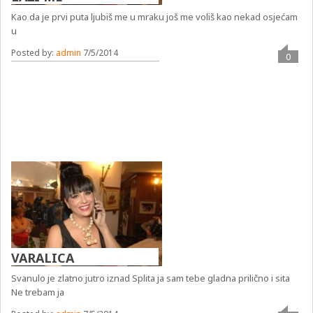
Kao da je prvi puta ljubiš me u mraku još me voliš kao nekad osjećam
u
Posted by:
admin
7/5/2014
0
VARALICA
Svanulo je zlatno jutro iznad Splita ja sam tebe gladna prilično i sita
Ne trebam ja