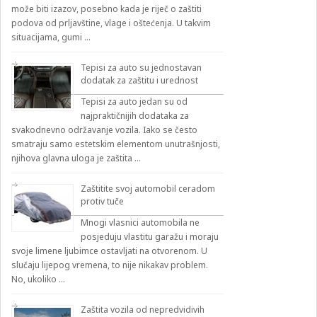
može biti izazov, posebno kada je riječ o zaštiti
podova od prljavštine, vlage i oštećenja. U takvim
situacijama, gumi …
Tepisi za auto su jednostavan
dodatak za zaštitu i urednost
Tepisi za auto jedan su od
najpraktičnijih dodataka za
svakodnevno održavanje vozila. Iako se često
smatraju samo estetskim elementom unutrašnjosti,
njihova glavna uloga je zaštita …
Zaštitite svoj automobil ceradom
protiv tuče
Mnogi vlasnici automobila ne
posjeduju vlastitu garažu i moraju
svoje limene ljubimce ostavljati na otvorenom. U
slučaju lijepog vremena, to nije nikakav problem.
No, ukoliko …
Zaštita vozila od nepredvidivih