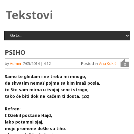
Tekstovi
PSIHO
Posted in
Ana Kokić
by
Admin
7/05/2014 | 4:12
0
Samo te gledam i ne treba mi mnogo,
da shvatim nemaš pojma sa kim imaš posla,
to što sam mirna u tvojoj senci strogo,
tako će biti dok ne kažem ti dosta. (2x)
Refren:
I Džekil postane Hajd,
lako potamni sjaj,
moje promene došle su tiho.