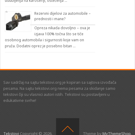
udubljenja na karoseriji, oštećenja …
Rezervni dijelovi za automobile –
prednosti i mane?
Opreza nikada dovoljno – ova je
izjava 100% točna što se tiče
osobnog automobila i sigurnosti koje vam on
pruža. Dodatni oprez je posebno bitan …
Sav sadržaj na sajtu tekstovi.org je kopiran sa sajtova izvođača
pesama. Na sajtu tekstovi.org nema pesama za skidanje samo
tekstovi čiji su vlasnici autori istih. Tekstovi su postavljeni u
edukativne svrhe!
Tekstovi
Copyright © 2026.
Theme by
MyThemeShop
.