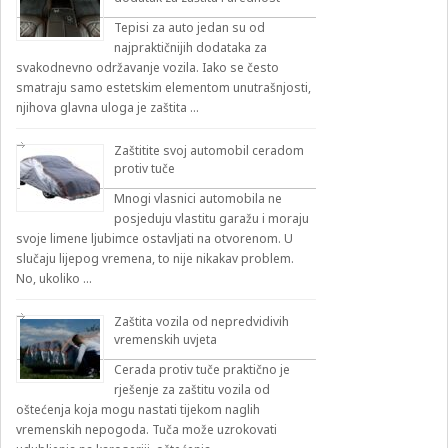
Tepisi za auto jedan su od
najpraktičnijih dodataka za
svakodnevno održavanje vozila. Iako se često
smatraju samo estetskim elementom unutrašnjosti,
njihova glavna uloga je zaštita …
Zaštitite svoj automobil ceradom
protiv tuče
Mnogi vlasnici automobila ne
posjeduju vlastitu garažu i moraju
svoje limene ljubimce ostavljati na otvorenom. U
slučaju lijepog vremena, to nije nikakav problem.
No, ukoliko …
Zaštita vozila od nepredvidivih
vremenskih uvjeta
Cerada protiv tuče praktično je
rješenje za zaštitu vozila od
oštećenja koja mogu nastati tijekom naglih
vremenskih nepogoda. Tuča može uzrokovati