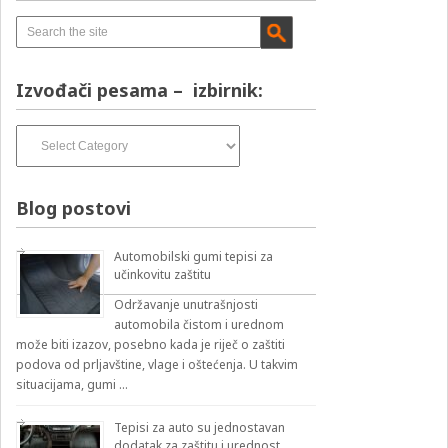
Izvođači pesama – izbirnik:
Izvođači
pesama
–
izbirnik:
Blog postovi
Automobilski gumi tepisi za
učinkovitu zaštitu
Održavanje unutrašnjosti
automobila čistom i urednom
može biti izazov, posebno kada je riječ o zaštiti
podova od prljavštine, vlage i oštećenja. U takvim
situacijama, gumi …
Tepisi za auto su jednostavan
dodatak za zaštitu i urednost