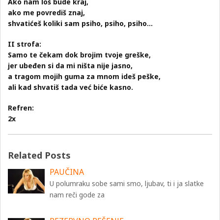
Ako nam loš bude kraj,
ako me povrediš znaj,
shvatićeš koliki sam psiho, psiho, psiho…
II strofa:
Samo te čekam dok brojim tvoje greške,
jer ubeđen si da mi ništa nije jasno,
a tragom mojih guma za mnom ideš peške,
ali kad shvatiš tada već biće kasno.
Refren:
2x
Related Posts
PAUČINA
U polumraku sobe sami smo, ljubav, ti i ja slatke
nam reči gode za