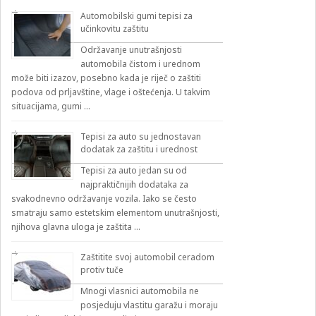
Automobilski gumi tepisi za
učinkovitu zaštitu
Održavanje unutrašnjosti
automobila čistom i urednom
može biti izazov, posebno kada je riječ o zaštiti
podova od prljavštine, vlage i oštećenja. U takvim
situacijama, gumi …
Tepisi za auto su jednostavan
dodatak za zaštitu i urednost
Tepisi za auto jedan su od
najpraktičnijih dodataka za
svakodnevno održavanje vozila. Iako se često
smatraju samo estetskim elementom unutrašnjosti,
njihova glavna uloga je zaštita …
Zaštitite svoj automobil ceradom
protiv tuče
Mnogi vlasnici automobila ne
posjeduju vlastitu garažu i moraju