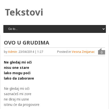
Tekstovi
OVO U GRUDIMA
Posted in
Vesna Zmijanac
by
Admin
23/04/2014 | 1:27
0
Ne gledaj mi oči
nisu one stare
lako mogu poći
lako da zaborave
Ne gledaj mi oči
saznaćeš mi zore
ne diraj mi usne
istinu će da progovore