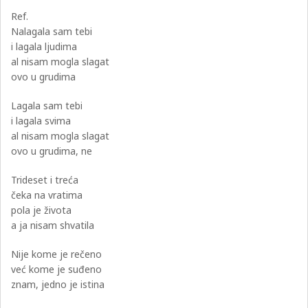
Ref.
Nalagala sam tebi
i lagala ljudima
al nisam mogla slagat
ovo u grudima
Lagala sam tebi
i lagala svima
al nisam mogla slagat
ovo u grudima, ne
Trideset i treća
čeka na vratima
pola je života
a ja nisam shvatila
Nije kome je rečeno
već kome je suđeno
znam, jedno je istina