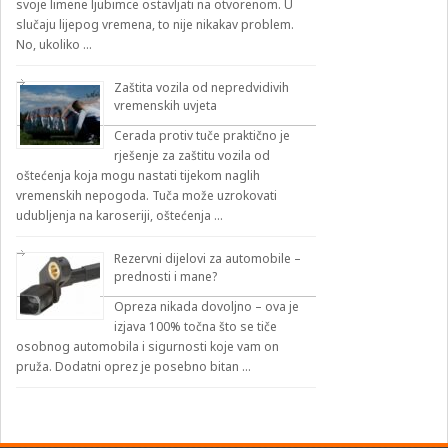
svoje limene ljubimce ostavljati na otvorenom. U
slučaju lijepog vremena, to nije nikakav problem.
No, ukoliko …
Zaštita vozila od nepredvidivih
vremenskih uvjeta
Cerada protiv tuče praktično je
rješenje za zaštitu vozila od
oštećenja koja mogu nastati tijekom naglih
vremenskih nepogoda. Tuča može uzrokovati
udubljenja na karoseriji, oštećenja …
Rezervni dijelovi za automobile –
prednosti i mane?
Opreza nikada dovoljno – ova je
izjava 100% točna što se tiče
osobnog automobila i sigurnosti koje vam on
pruža. Dodatni oprez je posebno bitan …