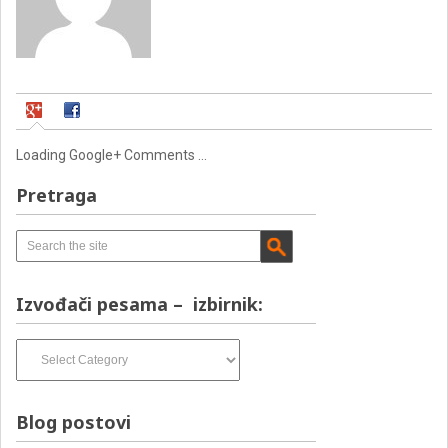
Loading Google+ Comments ...
Pretraga
Izvođači pesama – izbirnik:
Izvođači
pesama
–
izbirnik:
Blog postovi