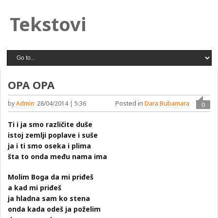
Tekstovi
OPA OPA
Posted in
Dara Bubamara
by
Admin
28/04/2014 | 5:36
0
Ti i ja smo različite duše
istoj zemlji poplave i suše
ja i ti smo oseka i plima
šta to onda među nama ima
Molim Boga da mi priđeš
a kad mi priđeš
ja hladna sam ko stena
onda kada odeš ja poželim