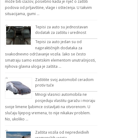
može biti izazov, posebno kada je riječ o zaštiti
podova od prljavštine, vlage i oštećenja. U takvim
situacijama, gumi …
Tepisi za auto su jednostavan
dodatak za zaštitu i urednost
Tepisi za auto jedan su od
najpraktičnijih dodataka za
svakodnevno održavanje vozila. Iako se često
smatraju samo estetskim elementom unutrašnjosti,
njihova glavna uloga je zaštita …
Zaštitite svoj automobil ceradom
protiv tuče
Mnogi vlasnici automobila ne
posjeduju vlastitu garažu i moraju
svoje limene ljubimce ostavljati na otvorenom. U
slučaju lijepog vremena, to nije nikakav problem.
No, ukoliko …
Zaštita vozila od nepredvidivih
vremenskih uvjeta