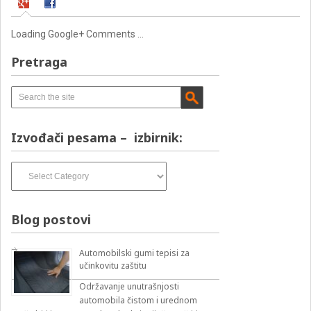
Loading Google+ Comments ...
Pretraga
Izvođači pesama – izbirnik:
Izvođači
pesama
–
izbirnik:
Blog postovi
Automobilski gumi tepisi za
učinkovitu zaštitu
Održavanje unutrašnjosti
automobila čistom i urednom