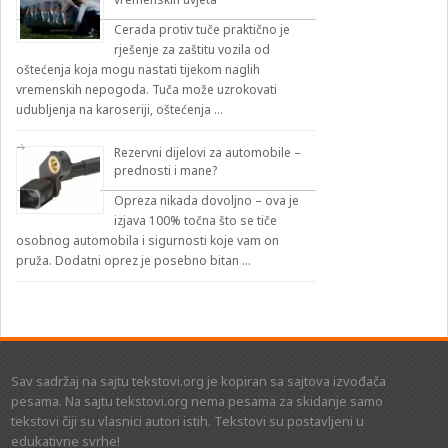
Cerada protiv tuče praktično je
rješenje za zaštitu vozila od
oštećenja koja mogu nastati tijekom naglih
vremenskih nepogoda. Tuča može uzrokovati
udubljenja na karoseriji, oštećenja …
Rezervni dijelovi za automobile –
prednosti i mane?
Opreza nikada dovoljno – ova je
izjava 100% točna što se tiče
osobnog automobila i sigurnosti koje vam on
pruža. Dodatni oprez je posebno bitan …
Sav sadržaj na sajtu tekstovi.org je kopiran sa sajtova izvođača
pesama. Na sajtu tekstovi.org nema pesama za skidanje samo
tekstovi čiji su vlasnici autori istih. Tekstovi su postavljeni u
edukativne svrhe!