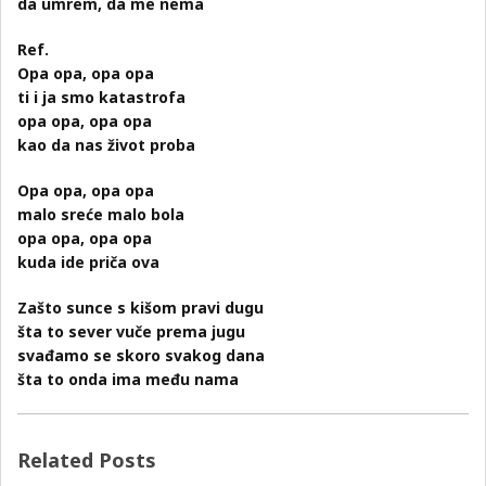
da umrem, da me nema
Ref.
Opa opa, opa opa
ti i ja smo katastrofa
opa opa, opa opa
kao da nas život proba
Opa opa, opa opa
malo sreće malo bola
opa opa, opa opa
kuda ide priča ova
Zašto sunce s kišom pravi dugu
šta to sever vuče prema jugu
svađamo se skoro svakog dana
šta to onda ima među nama
Related Posts