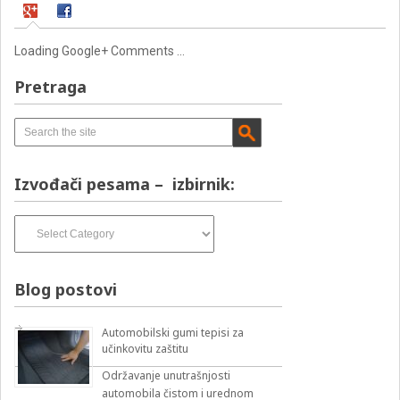
Loading Google+ Comments ...
Pretraga
Izvođači pesama – izbirnik:
Izvođači
pesama
–
izbirnik:
Blog postovi
Automobilski gumi tepisi za
učinkovitu zaštitu
Održavanje unutrašnjosti
automobila čistom i urednom