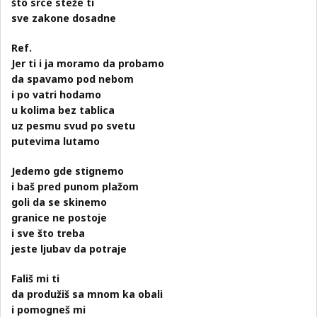
što srce steže ti
sve zakone dosadne
Ref.
Jer ti i ja moramo da probamo
da spavamo pod nebom
i po vatri hodamo
u kolima bez tablica
uz pesmu svud po svetu
putevima lutamo
Jedemo gde stignemo
i baš pred punom plažom
goli da se skinemo
granice ne postoje
i sve što treba
jeste ljubav da potraje
Fališ mi ti
da produžiš sa mnom ka obali
i pomogneš mi