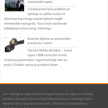
vremenskih uvjeta
Cerada protiv tuče praktično je
rješenje za zaštitu vozila od
oštećenja koja mogu nastati tijekom naglih
vremenskih nepogoda. Tuča može uzrokovati
udubljenja na karoseriji, oštećenja …
Rezervni dijelovi za automobile –
prednosti i mane?
Opreza nikada dovoljno – ova je
izjava 100% točna što se tiče
osobnog automobila i sigurnosti koje vam on
pruža. Dodatni oprez je posebno bitan …
Sav sadržaj na sajtu tekstovi.org je kopiran sa sajtova izvođača
pesama. Na sajtu tekstovi.org nema pesama za skidanje samo
tekstovi čiji su vlasnici autori istih. Tekstovi su postavljeni u