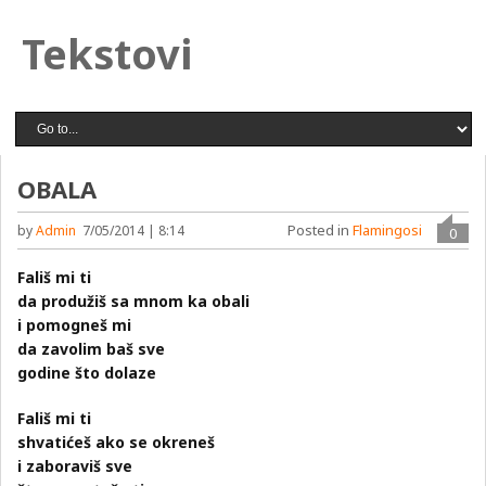
Tekstovi
OBALA
Posted in
Flamingosi
by
Admin
7/05/2014 | 8:14
0
Fališ mi ti
da produžiš sa mnom ka obali
i pomogneš mi
da zavolim baš sve
godine što dolaze
Fališ mi ti
shvatićeš ako se okreneš
i zaboraviš sve