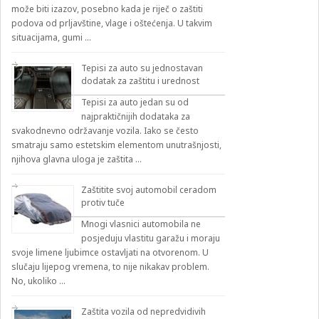
može biti izazov, posebno kada je riječ o zaštiti
podova od prljavštine, vlage i oštećenja. U takvim
situacijama, gumi …
Tepisi za auto su jednostavan
dodatak za zaštitu i urednost
Tepisi za auto jedan su od
najpraktičnijih dodataka za
svakodnevno održavanje vozila. Iako se često
smatraju samo estetskim elementom unutrašnjosti,
njihova glavna uloga je zaštita …
Zaštitite svoj automobil ceradom
protiv tuče
Mnogi vlasnici automobila ne
posjeduju vlastitu garažu i moraju
svoje limene ljubimce ostavljati na otvorenom. U
slučaju lijepog vremena, to nije nikakav problem.
No, ukoliko …
Zaštita vozila od nepredvidivih