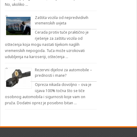
No, ukoliko …
Zaštita vozila od nepredvidivih
vremenskih uvjeta
Cerada protiv tuče praktično je
rješenje za zaštitu vozila od
oštećenja koja mogu nastati tijekom naglih
vremenskih nepogoda. Tuča može uzrokovati
udubljenja na karoseriji, oštećenja …
Rezervni dijelovi za automobile –
prednosti i mane?
Opreza nikada dovoljno – ova je
izjava 100% točna što se tiče
osobnog automobila i sigurnosti koje vam on
pruža. Dodatni oprez je posebno bitan …