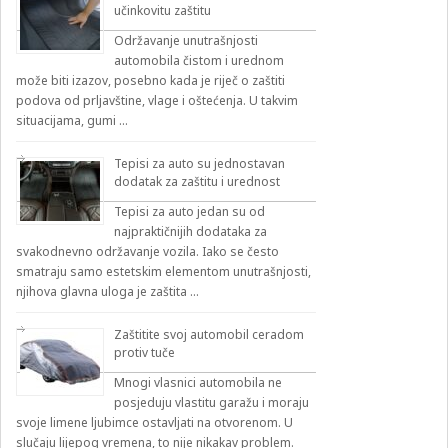
učinkovitu zaštitu
Održavanje unutrašnjosti
automobila čistom i urednom
može biti izazov, posebno kada je riječ o zaštiti
podova od prljavštine, vlage i oštećenja. U takvim
situacijama, gumi …
Tepisi za auto su jednostavan
dodatak za zaštitu i urednost
Tepisi za auto jedan su od
najpraktičnijih dodataka za
svakodnevno održavanje vozila. Iako se često
smatraju samo estetskim elementom unutrašnjosti,
njihova glavna uloga je zaštita …
Zaštitite svoj automobil ceradom
protiv tuče
Mnogi vlasnici automobila ne
posjeduju vlastitu garažu i moraju
svoje limene ljubimce ostavljati na otvorenom. U
slučaju lijepog vremena, to nije nikakav problem.