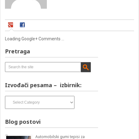
Loading Google+ Comments ...
Pretraga
Izvođači pesama – izbirnik:
Izvođači
pesama
–
izbirnik:
Blog postovi
Automobilski gumi tepisi za