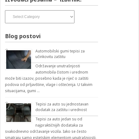
Izvođači
pesama
–
izbirnik:
Blog postovi
Automobilski gumi tepisi za
učinkovitu zaštitu
Održavanje unutrašnjosti
automobila čistom i urednom
može biti izazov, posebno kada je riječ o zaštiti
podova od prljavštine, vlage i oštećenja. U takvim
situacijama, gumi …
Tepisi za auto su jednostavan
dodatak za zaštitu i urednost
Tepisi za auto jedan su od
najpraktičnijih dodataka za
svakodnevno održavanje vozila. Iako se često
smatraju samo estetskim elementom unutrašnjosti,