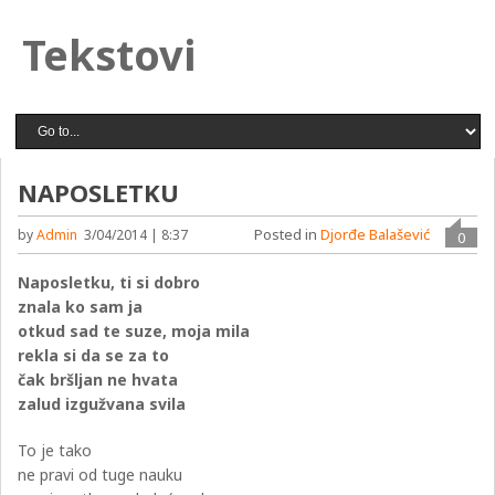
Tekstovi
NAPOSLETKU
Posted in
Djorđe Balašević
by
Admin
3/04/2014 | 8:37
0
Naposletku, ti si dobro
znala ko sam ja
otkud sad te suze, moja mila
rekla si da se za to
čak bršljan ne hvata
zalud izgužvana svila
To je tako
ne pravi od tuge nauku