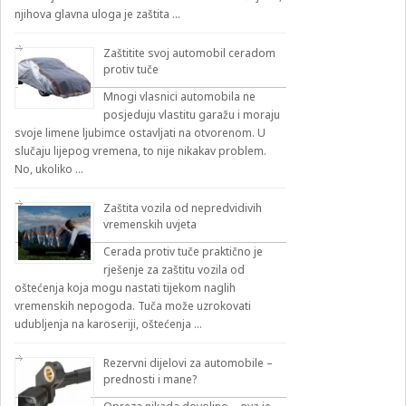
njihova glavna uloga je zaštita …
Zaštitite svoj automobil ceradom
protiv tuče
Mnogi vlasnici automobila ne
posjeduju vlastitu garažu i moraju
svoje limene ljubimce ostavljati na otvorenom. U
slučaju lijepog vremena, to nije nikakav problem.
No, ukoliko …
Zaštita vozila od nepredvidivih
vremenskih uvjeta
Cerada protiv tuče praktično je
rješenje za zaštitu vozila od
oštećenja koja mogu nastati tijekom naglih
vremenskih nepogoda. Tuča može uzrokovati
udubljenja na karoseriji, oštećenja …
Rezervni dijelovi za automobile –
prednosti i mane?