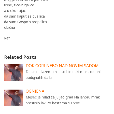
usne, tice-rugalice
a u oku tajac
da sam kaput sa dva lica
da sam Gospo’n propalica
obična
Ref.
Related Posts
DOK GORI NEBO NAD NOVIM SADOM
Da se ne lazemo nije to bio neki most od onih
podignutih da bi
OGNJENA
Mesec je mlad zaljuljao grad Na lahoru mrak
prosusio lak Po bastama su prve