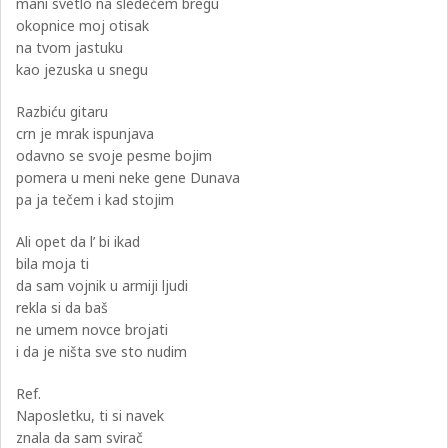
mani svetlo na sledećem bregu
okopnice moj otisak
na tvom jastuku
kao jezuska u snegu
Razbiću gitaru
crn je mrak ispunjava
odavno se svoje pesme bojim
pomera u meni neke gene Dunava
pa ja tečem i kad stojim
Ali opet da l’ bi ikad
bila moja ti
da sam vojnik u armiji ljudi
rekla si da baš
ne umem novce brojati
i da je ništa sve sto nudim
Ref.
Naposletku, ti si navek
znala da sam svirač