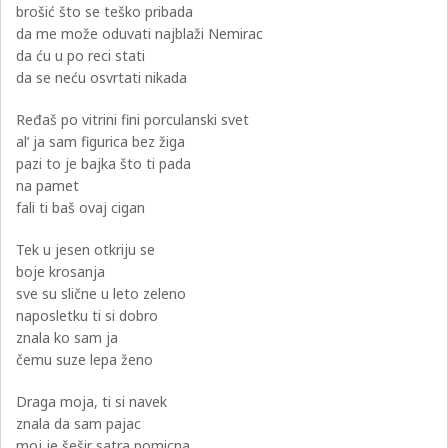
brošić što se teško pribada
da me može oduvati najblaži Nemirac
da ću u po reci stati
da se neću osvrtati nikada
Ređaš po vitrini fini porculanski svet
al’ ja sam figurica bez žiga
pazi to je bajka što ti pada
na pamet
fali ti baš ovaj cigan
Tek u jesen otkriju se
boje krosanja
sve su slične u leto zeleno
naposletku ti si dobro
znala ko sam ja
čemu suze lepa ženo
Draga moja, ti si navek
znala da sam pajac
moj je šešir satra pomicna