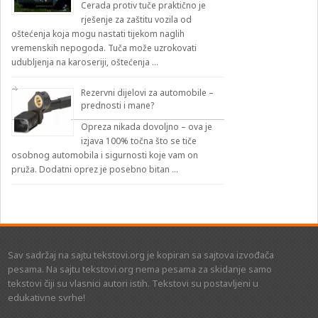
Cerada protiv tuče praktično je
rješenje za zaštitu vozila od
oštećenja koja mogu nastati tijekom naglih
vremenskih nepogoda. Tuča može uzrokovati
udubljenja na karoseriji, oštećenja …
Rezervni dijelovi za automobile –
prednosti i mane?
Opreza nikada dovoljno – ova je
izjava 100% točna što se tiče
osobnog automobila i sigurnosti koje vam on
pruža. Dodatni oprez je posebno bitan …
Sav sadržaj na sajtu tekstovi.org je kopiran sa sajtova izvođača
pesama. Na sajtu tekstovi.org nema pesama za skidanje samo
tekstovi čiji su vlasnici autori istih. Tekstovi su postavljeni u
edukativne svrhe!