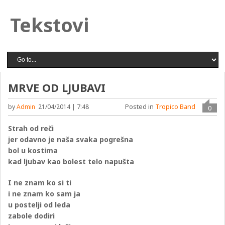
Tekstovi
MRVE OD LJUBAVI
Posted in
Tropico Band
by
Admin
21/04/2014 | 7:48
0
Strah od reči
jer odavno je naša svaka pogrešna
bol u kostima
kad ljubav kao bolest telo napušta
I ne znam ko si ti
i ne znam ko sam ja
u postelji od leda
zabole dodiri