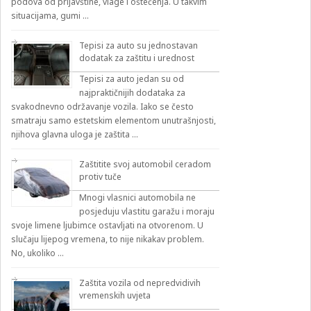
podova od prljavštine, vlage i oštećenja. U takvim
situacijama, gumi …
Tepisi za auto su jednostavan
dodatak za zaštitu i urednost
Tepisi za auto jedan su od
najpraktičnijih dodataka za
svakodnevno održavanje vozila. Iako se često
smatraju samo estetskim elementom unutrašnjosti,
njihova glavna uloga je zaštita …
Zaštitite svoj automobil ceradom
protiv tuče
Mnogi vlasnici automobila ne
posjeduju vlastitu garažu i moraju
svoje limene ljubimce ostavljati na otvorenom. U
slučaju lijepog vremena, to nije nikakav problem.
No, ukoliko …
Zaštita vozila od nepredvidivih
vremenskih uvjeta