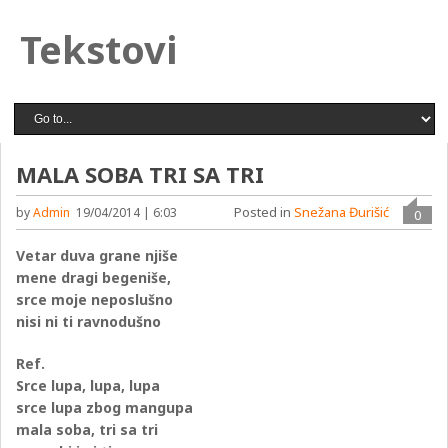
Tekstovi
MALA SOBA TRI SA TRI
Posted in
Snežana Đurišić
by
Admin
19/04/2014 | 6:03
0
Vetar duva grane njiše
mene dragi begeniše,
srce moje neposlušno
nisi ni ti ravnodušno
Ref.
Srce lupa, lupa, lupa
srce lupa zbog mangupa
mala soba, tri sa tri