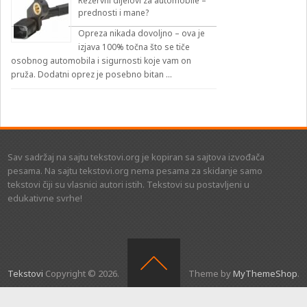
Rezervni dijelovi za automobile –
prednosti i mane?
Opreza nikada dovoljno – ova je
izjava 100% točna što se tiče
osobnog automobila i sigurnosti koje vam on
pruža. Dodatni oprez je posebno bitan …
Sav sadržaj na sajtu tekstovi.org je kopiran sa sajtova izvođača
pesama. Na sajtu tekstovi.org nema pesama za skidanje samo
tekstovi čiji su vlasnici autori istih. Tekstovi su postavljeni u
edukativne svrhe!
Tekstovi
Copyright © 2026.
Theme by
MyThemeShop
.