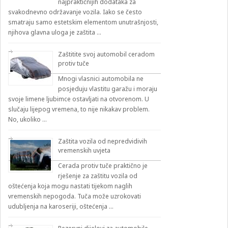
najpraktičnijih dodataka za
svakodnevno održavanje vozila. Iako se često
smatraju samo estetskim elementom unutrašnjosti,
njihova glavna uloga je zaštita …
Zaštitite svoj automobil ceradom
protiv tuče
Mnogi vlasnici automobila ne
posjeduju vlastitu garažu i moraju
svoje limene ljubimce ostavljati na otvorenom. U
slučaju lijepog vremena, to nije nikakav problem.
No, ukoliko …
Zaštita vozila od nepredvidivih
vremenskih uvjeta
Cerada protiv tuče praktično je
rješenje za zaštitu vozila od
oštećenja koja mogu nastati tijekom naglih
vremenskih nepogoda. Tuča može uzrokovati
udubljenja na karoseriji, oštećenja …