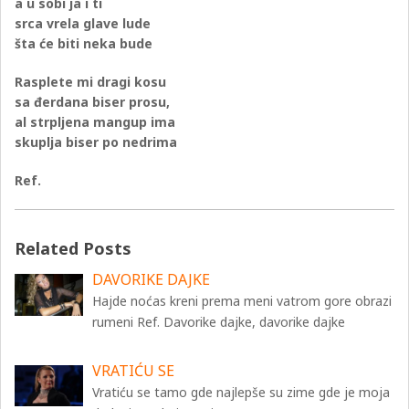
a u sobi ja i ti
srca vrela glave lude
šta će biti neka bude
Rasplete mi dragi kosu
sa đerdana biser prosu,
al strpljena mangup ima
skuplja biser po nedrima
Ref.
Related Posts
DAVORIKE DAJKE
Hajde noćas kreni prema meni vatrom gore obrazi
rumeni Ref. Davorike dajke, davorike dajke
VRATIĆU SE
Vratiću se tamo gde najlepše su zime gde je moja