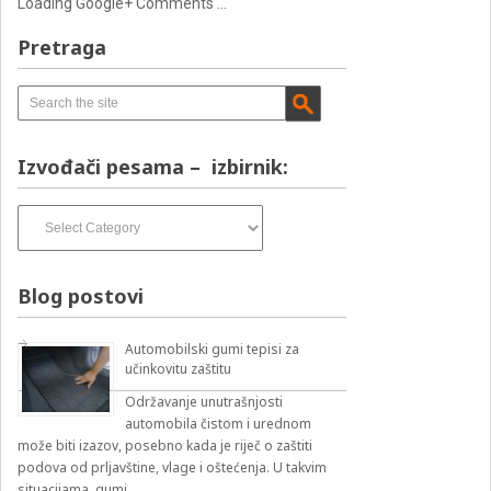
Loading Google+ Comments ...
Pretraga
Izvođači pesama – izbirnik:
Izvođači
pesama
–
izbirnik:
Blog postovi
Automobilski gumi tepisi za
učinkovitu zaštitu
Održavanje unutrašnjosti
automobila čistom i urednom
može biti izazov, posebno kada je riječ o zaštiti
podova od prljavštine, vlage i oštećenja. U takvim
situacijama, gumi …