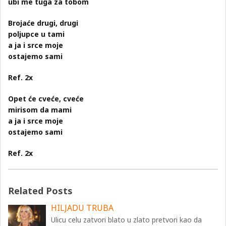
ubi me tuga za tobom
Brojaće drugi, drugi
poljupce u tami
a ja i srce moje
ostajemo sami
Ref. 2x
Opet će cveće, cveće
mirisom da mami
a ja i srce moje
ostajemo sami
Ref. 2x
Related Posts
HILJADU TRUBA
Ulicu celu zatvori blato u zlato pretvori kao da