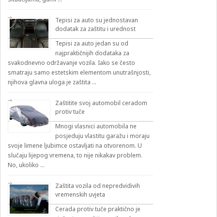
Tepisi za auto su jednostavan
dodatak za zaštitu i urednost
Tepisi za auto jedan su od
najpraktičnijih dodataka za
svakodnevno održavanje vozila. Iako se često
smatraju samo estetskim elementom unutrašnjosti,
njihova glavna uloga je zaštita …
Zaštitite svoj automobil ceradom
protiv tuče
Mnogi vlasnici automobila ne
posjeduju vlastitu garažu i moraju
svoje limene ljubimce ostavljati na otvorenom. U
slučaju lijepog vremena, to nije nikakav problem.
No, ukoliko …
Zaštita vozila od nepredvidivih
vremenskih uvjeta
Cerada protiv tuče praktično je