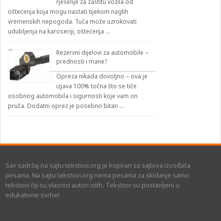
rješenje za zaštitu vozila od
oštećenja koja mogu nastati tijekom naglih
vremenskih nepogoda. Tuča može uzrokovati
udubljenja na karoseriji, oštećenja …
Rezervni dijelovi za automobile –
prednosti i mane?
Opreza nikada dovoljno – ova je
izjava 100% točna što se tiče
osobnog automobila i sigurnosti koje vam on
pruža. Dodatni oprez je posebno bitan …
Sav sadržaj na sajtu tekstovi.org je kopiran sa sajtova izvođača
pesama. Na sajtu tekstovi.org nema pesama za skidanje samo
tekstovi čiji su vlasnici autori istih. Tekstovi su postavljeni u
edukativne svrhe!