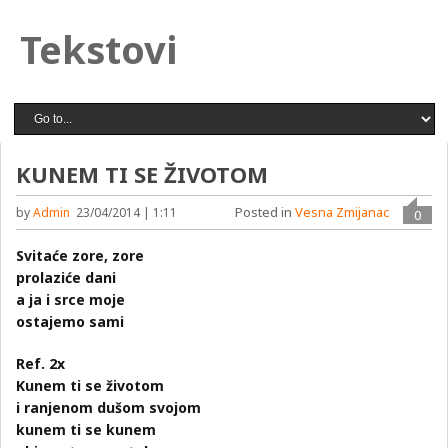
Tekstovi
KUNEM TI SE ŽIVOTOM
Posted in
Vesna Zmijanac
by
Admin
23/04/2014 | 1:11
0
Svitaće zore, zore
prolaziće dani
a ja i srce moje
ostajemo sami
Ref. 2x
Kunem ti se životom
i ranjenom dušom svojom
kunem ti se kunem