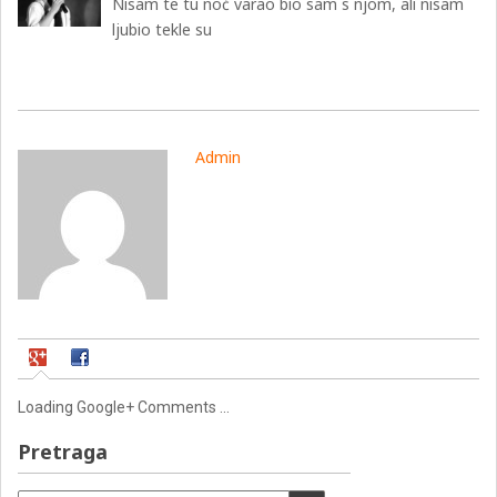
Nisam te tu noć varao bio sam s njom, ali nisam
ljubio tekle su
Admin
Loading Google+ Comments ...
Pretraga