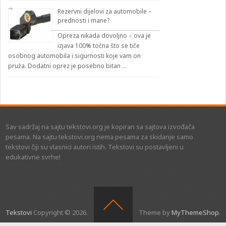
Rezervni dijelovi za automobile –
prednosti i mane?
Opreza nikada dovoljno – ova je
izjava 100% točna što se tiče
osobnog automobila i sigurnosti koje vam on
pruža. Dodatni oprez je posebno bitan …
Sav sadržaj na sajtu tekstovi.org je kopiran sa sajtova izvođača
pesama. Na sajtu tekstovi.org nema pesama za skidanje samo
tekstovi čiji su vlasnici autori istih. Tekstovi su postavljeni u
edukativne svrhe!
Tekstovi
Copyright © 2026.
Theme by
MyThemeShop
.