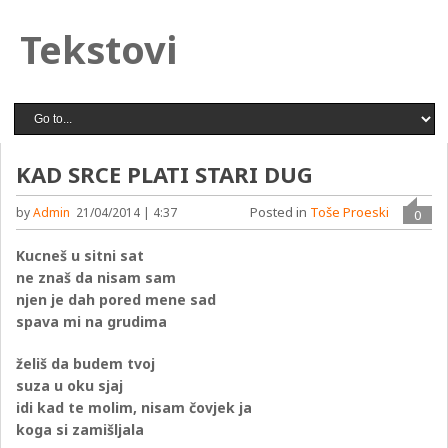
Tekstovi
KAD SRCE PLATI STARI DUG
Posted in
Toše Proeski
by
Admin
21/04/2014 | 4:37
0
Kucneš u sitni sat
ne znaš da nisam sam
njen je dah pored mene sad
spava mi na grudima
želiš da budem tvoj
suza u oku sjaj
idi kad te molim, nisam čovjek ja
koga si zamišljala