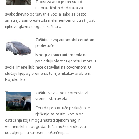
Tepisi za auto jedan su od
najpraktičnijih dodataka za
svakodnevno održavanje vozila. Iako se često
smatraju samo estetskim elementom unutrašnjosti,
njihova glavna uloga je zaštita …
Zaštitite svoj automobil ceradom
protiv tuče
Mnogi vlasnici automobila ne
posjeduju vlastitu garažu i moraju
svoje limene ljubimce ostavljati na otvorenom. U
slučaju lijepog vremena, to nije nikakav problem.
No, ukoliko …
Zaštita vozila od nepredvidivih
vremenskih uvjeta
Cerada protiv tuče praktično je
rješenje za zaštitu vozila od
oštećenja koja mogu nastati tijekom naglih
vremenskih nepogoda. Tuča može uzrokovati
udubljenja na karoseriji, oštećenja …