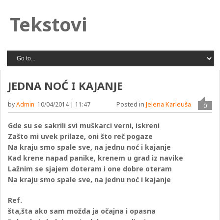
Tekstovi
JEDNA NOĆ I KAJANJE
Posted in
Jelena Karleuša
by
Admin
10/04/2014 | 11:47
0
Gde su se sakrili svi muškarci verni, iskreni
Zašto mi uvek prilaze, oni što reč pogaze
Na kraju smo spale sve, na jednu noć i kajanje
Kad krene napad panike, krenem u grad iz navike
Lažnim se sjajem doteram i one dobre oteram
Na kraju smo spale sve, na jednu noć i kajanje
Ref.
šta,šta ako sam možda ja očajna i opasna