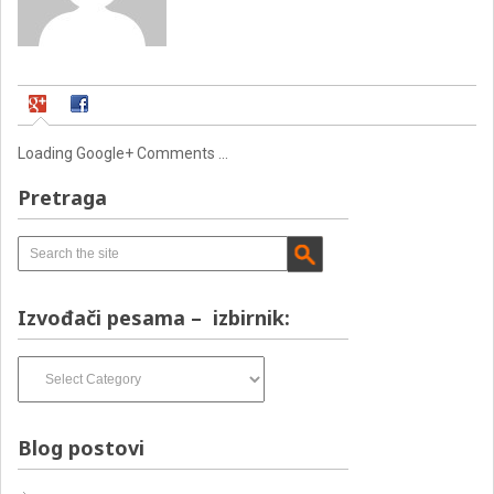
Loading Google+ Comments ...
Pretraga
Izvođači pesama – izbirnik:
Izvođači
pesama
–
izbirnik:
Blog postovi