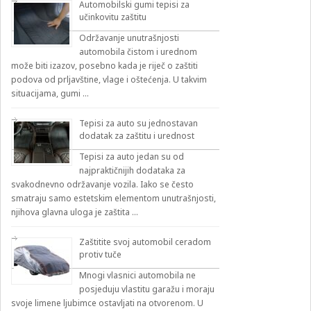
Automobilski gumi tepisi za
učinkovitu zaštitu
Održavanje unutrašnjosti
automobila čistom i urednom
može biti izazov, posebno kada je riječ o zaštiti
podova od prljavštine, vlage i oštećenja. U takvim
situacijama, gumi …
Tepisi za auto su jednostavan
dodatak za zaštitu i urednost
Tepisi za auto jedan su od
najpraktičnijih dodataka za
svakodnevno održavanje vozila. Iako se često
smatraju samo estetskim elementom unutrašnjosti,
njihova glavna uloga je zaštita …
Zaštitite svoj automobil ceradom
protiv tuče
Mnogi vlasnici automobila ne
posjeduju vlastitu garažu i moraju
svoje limene ljubimce ostavljati na otvorenom. U