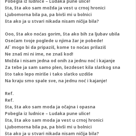
Pobegla iz ludnice – Ludaka pune ulice!
šta, šta ako sam možda ja vest u crnoj hronici
Ljubomorna bila pa, pa bivši mi u bolnici
šta ako ja u stvari nikada nisam ničija bila?
Ooo, šta ako noćas gorim, šta ako bih za ljubav ubila
Osećam tvoje poglede u njima žar je pobede!
Al` mogo bi da pripaziš, kome to noćas prilaziš
Ne znaš mi ni ime, ne znaš kod!
Možda i nisam jedna od onih za jednu noć i kajanje
Za tebe ja sam samo plen, šezdeset kila slatkog sna
što tako lepo miriše i tako slatko uzdiše
Na kraju smo spale sve, na jednu noć i kajanje!
Ref.
Ref.
šta, šta ako sam moda ja očajna i opasna
Pobegla iz ludnice – Ludaka pune ulice!
šta, šta ako sam moda ja vest u crnoj hronici
Ljubomorna bila pa, pa bivši mi u bolnici
šta ako ja u stvari nikada nisam ničija bila?