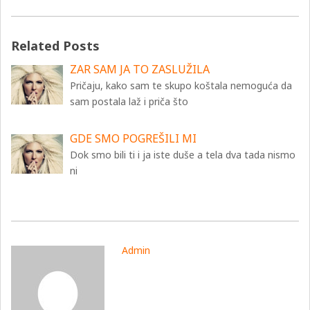
Related Posts
ZAR SAM JA TO ZASLUŽILA
Pričaju, kako sam te skupo koštala nemoguća da
sam postala laž i priča što
GDE SMO POGREŠILI MI
Dok smo bili ti i ja iste duše a tela dva tada nismo
ni
Admin