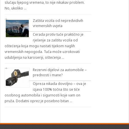
slučaju lijepog vremena, to nije nikakav problem.
No, ukoliko …
Zaštita vozila od nepredvidivih
vremenskih uvjeta
Cerada protiv tuče praktično je
rješenje za zaštitu vozila od
oštećenja koja mogu nastati tijekom naglih
vremenskih nepogoda. Tuča može uzrokovati
udubljenja na karoseriji, oštećenja …
Rezervni dijelovi za automobile –
prednosti i mane?
Opreza nikada dovoljno – ova je
izjava 100% točna što se tiče
osobnog automobila i sigurnosti koje vam on
pruža. Dodatni oprez je posebno bitan …