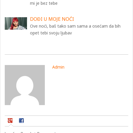
mi je bez tebe
DOĐI U MOJE NOĆI
Ove noći, baš tako sam sama a osećam da bih
opet tebi svoju ljubav
Admin