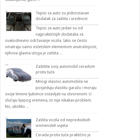
Tepisi za auto su jednostavan
dodatak za zaštitu i urednost
Tepisi za auto jedan su od
najpraktičnijih dodataka za
svakodnevno održavanje vozila. Iako se često
smatraju samo estetskim elementom unutrašnjosti,
njihova glavna uloga je zaštita …
Zaštitite svoj automobil ceradom
protiv tuče
Mnogi vlasnici automobila ne
posjeduju vlastitu garažu i moraju
svoje limene ljubimce ostavljati na otvorenom. U
slučaju lijepog vremena, to nije nikakav problem.
No, ukoliko …
Zaštita vozila od nepredvidivih
vremenskih uvjeta
Cerada protiv tuče praktično je