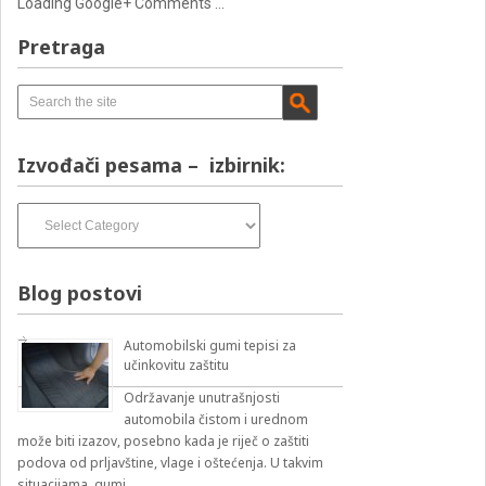
Loading Google+ Comments ...
Pretraga
Izvođači pesama – izbirnik:
Izvođači
pesama
–
izbirnik:
Blog postovi
Automobilski gumi tepisi za
učinkovitu zaštitu
Održavanje unutrašnjosti
automobila čistom i urednom
može biti izazov, posebno kada je riječ o zaštiti
podova od prljavštine, vlage i oštećenja. U takvim
situacijama, gumi …