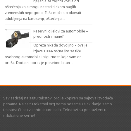
rješenje za zaštitu vozila od
oštećenja koja mogu nastati tijekom naglih
vremenskih nepogoda. Tuča može uzrokovati
udubljenja na karoseriji, oštećenja …
Rezervni dijelovi za automobile –
prednosti i mane?
Opreza nikada dovoljno – ova je
izjava 100% točna što se tiče
osobnog automobila i sigurnosti koje vam on
pruža. Dodatni oprez je posebno bitan …
Sav sadržaj na sajtu tekstovi.org je kopiran sa sajtova izvođača
pesama. Na sajtu tekstovi.org nema pesama za skidanje samo
tekstovi čiji su vlasnici autori istih. Tekstovi su postavljeni u
edukativne svrhe!