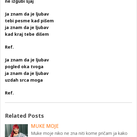
ne izgubi sjaj
Ja znam da je ljubav
tebi pesme kad pišem
ja znam da je ljubav
kad kraj tebe dišem
Ref.
Ja znam da je ljubav
pogled oka tvoga
ja znam da je ljubav
uzdah srca moga
Ref.
Related Posts
MUKE MOJE
Muke moje niko ne zna niti kome pričam ja kako