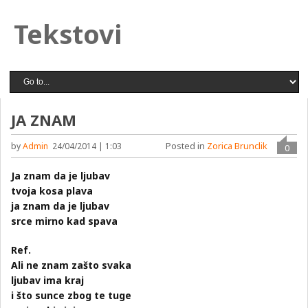
Tekstovi
JA ZNAM
Posted in
Zorica Brunclik
by
Admin
24/04/2014 | 1:03
0
Ja znam da je ljubav
tvoja kosa plava
ja znam da je ljubav
srce mirno kad spava
Ref.
Ali ne znam zašto svaka
ljubav ima kraj
i što sunce zbog te tuge