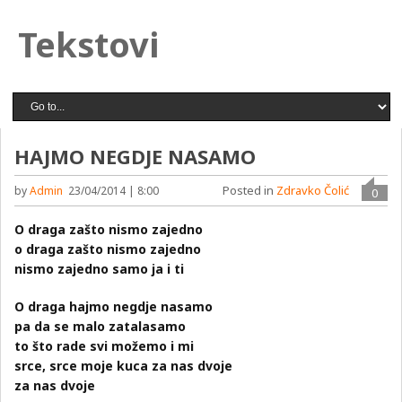
Tekstovi
HAJMO NEGDJE NASAMO
Posted in
Zdravko Čolić
by
Admin
23/04/2014 | 8:00
0
O draga zašto nismo zajedno
o draga zašto nismo zajedno
nismo zajedno samo ja i ti
O draga hajmo negdje nasamo
pa da se malo zatalasamo
to što rade svi možemo i mi
srce, srce moje kuca za nas dvoje
za nas dvoje