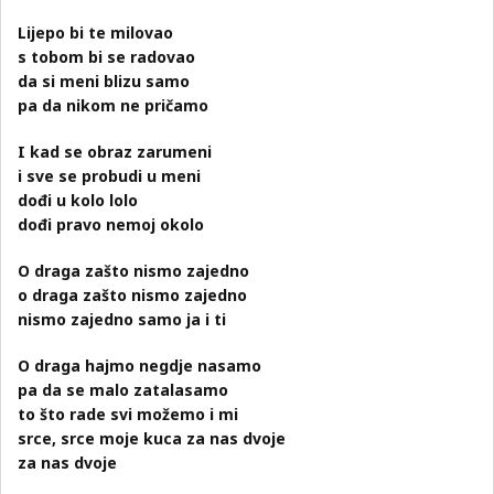
Lijepo bi te milovao
s tobom bi se radovao
da si meni blizu samo
pa da nikom ne pričamo
I kad se obraz zarumeni
i sve se probudi u meni
dođi u kolo lolo
dođi pravo nemoj okolo
O draga zašto nismo zajedno
o draga zašto nismo zajedno
nismo zajedno samo ja i ti
O draga hajmo negdje nasamo
pa da se malo zatalasamo
to što rade svi možemo i mi
srce, srce moje kuca za nas dvoje
za nas dvoje