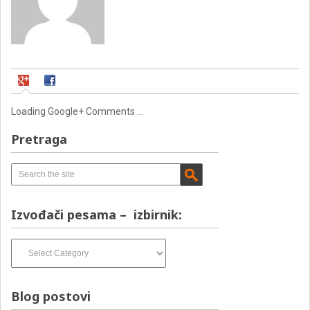
Loading Google+ Comments ...
Pretraga
Izvođači pesama – izbirnik:
Izvođači
pesama
–
izbirnik:
Blog postovi