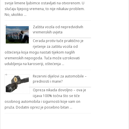
svoje limene ljubimce ostavljati na otvorenom. U
slučaju lijepog vremena, to nije nikakav problem.
No, ukoliko …
Zaštita vozila od nepredvidivih
vremenskih uvjeta
Cerada protiv tuče praktično je
rješenje za zaštitu vozila od
oštećenja koja mogu nastati tijekom naglih
vremenskih nepogoda. Tuča može uzrokovati
udubljenja na karoseriji, oštećenja …
Rezervni dijelovi za automobile –
prednosti i mane?
Opreza nikada dovoljno – ova je
izjava 100% točna što se tiče
osobnog automobila i sigurnosti koje vam on
pruža. Dodatni oprez je posebno bitan …