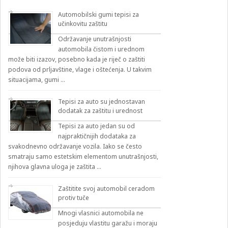
Automobilski gumi tepisi za
učinkovitu zaštitu
Održavanje unutrašnjosti
automobila čistom i urednom
može biti izazov, posebno kada je riječ o zaštiti
podova od prljavštine, vlage i oštećenja. U takvim
situacijama, gumi …
Tepisi za auto su jednostavan
dodatak za zaštitu i urednost
Tepisi za auto jedan su od
najpraktičnijih dodataka za
svakodnevno održavanje vozila. Iako se često
smatraju samo estetskim elementom unutrašnjosti,
njihova glavna uloga je zaštita …
Zaštitite svoj automobil ceradom
protiv tuče
Mnogi vlasnici automobila ne
posjeduju vlastitu garažu i moraju