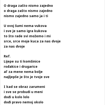
O draga zašto nismo zajedno
o draga zašto nismo zajedno
nismo zajedno samo ja i ti
U ovoj šumi nema vukova
i sve je samo igra kukova
to što rade svi možemo i mi
srce, srce moje kuca za nas dvoje
za nas dvoje
Ref.
Lijepe su ti komšinice
rođakice i drugarice
al’ za mene nema bolje
najljepše je što je tvoje sve
I kad se obraz zarumeni
i sve se probudi u meni
dođi u kolo lolo
dođi pravo nemoj okolo