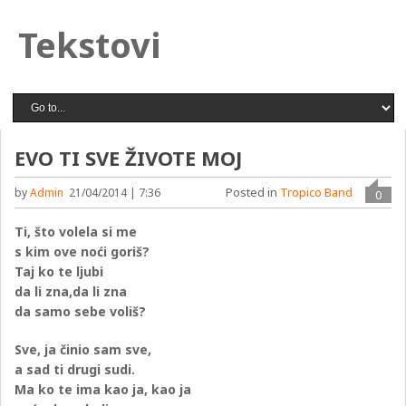
Tekstovi
EVO TI SVE ŽIVOTE MOJ
Posted in
Tropico Band
by
Admin
21/04/2014 | 7:36
0
Ti, što volela si me
s kim ove noći goriš?
Taj ko te ljubi
da li zna,da li zna
da samo sebe voliš?
Sve, ja činio sam sve,
a sad ti drugi sudi.
Ma ko te ima kao ja, kao ja