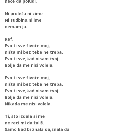
neće da poludi.
Ni proleća ni zime
Ni sudbinu,ni ime
nemam ja.
Ref.
Evo ti sve živote moj,
ništa mi bez tebe ne treba.
Evo ti sve,kad nisam tvoj
Bolje da me nisi volela.
Evo ti sve živote moj,
ništa mi bez tebe ne treba.
Evo ti sve,kad nisam tvoj
Bolje da me nisi volela.
Nikada me nisi volela.
Ti, što izdala si me
ne reci mi da žališ.
Samo kad bi znala da,znala da