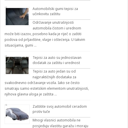
Automobilski gumi tepisi za
učinkovitu zaštitu
Održavanje unutrašnjosti
automobila čistom i urednom
može biti izazov, posebno kada je riječ o zaštiti
podova od prljavštine, vlage i oštećenja. U takvim
situacijama, gumi …
Tepisi za auto su jednostavan
dodatak za zaštitu i urednost
Tepisi za auto jedan su od
najpraktičnijih dodataka za
svakodnevno održavanje vozila. Iako se često
smatraju samo estetskim elementom unutrašnjosti,
njihova glavna uloga je zaštita …
Zaštitite svoj automobil ceradom
protiv tuče
Mnogi vlasnici automobila ne
posjeduju vlastitu garažu i moraju