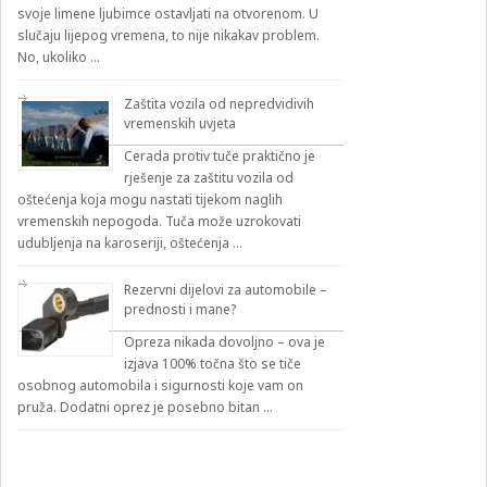
svoje limene ljubimce ostavljati na otvorenom. U
slučaju lijepog vremena, to nije nikakav problem.
No, ukoliko …
Zaštita vozila od nepredvidivih
vremenskih uvjeta
Cerada protiv tuče praktično je
rješenje za zaštitu vozila od
oštećenja koja mogu nastati tijekom naglih
vremenskih nepogoda. Tuča može uzrokovati
udubljenja na karoseriji, oštećenja …
Rezervni dijelovi za automobile –
prednosti i mane?
Opreza nikada dovoljno – ova je
izjava 100% točna što se tiče
osobnog automobila i sigurnosti koje vam on
pruža. Dodatni oprez je posebno bitan …