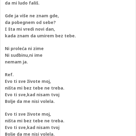
da mi ludo fališ.
Gde ja više ne znam gde,
da pobegnem od sebe?
I šta mi vredi novi dan,
kada znam da umirem bez tebe.
Ni proleća ni zime
Ni sudbinu,ni ime
nemam ja.
Ref.
Evo ti sve živote moj,
ništa mi bez tebe ne treba.
Evo ti sve,kad nisam tvoj
Bolje da me nisi volela.
Evo ti sve živote moj,
ništa mi bez tebe ne treba.
Evo ti sve,kad nisam tvoj
Bolje da me nisi volela.