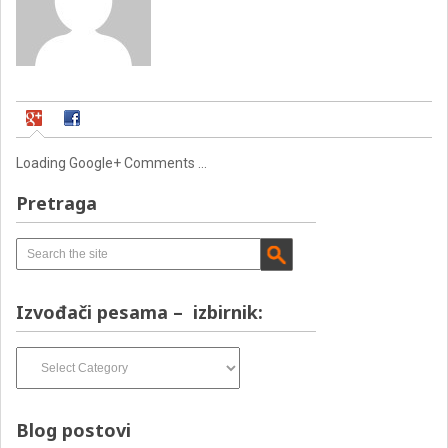
Loading Google+ Comments ...
Pretraga
Izvođači pesama – izbirnik:
Izvođači
pesama
–
izbirnik:
Blog postovi