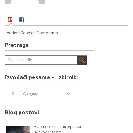
Loading Google+ Comments ...
Pretraga
Izvođači pesama – izbirnik:
Izvođači
pesama
–
izbirnik:
Blog postovi
Automobilski gumi tepisi za
učinkovitu zaštitu