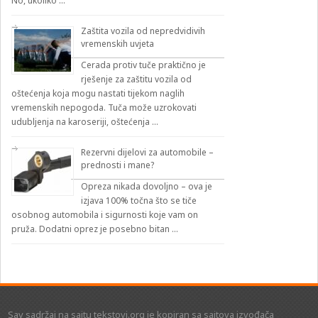
No, ukoliko …
Zaštita vozila od nepredvidivih
vremenskih uvjeta
Cerada protiv tuče praktično je
rješenje za zaštitu vozila od
oštećenja koja mogu nastati tijekom naglih
vremenskih nepogoda. Tuča može uzrokovati
udubljenja na karoseriji, oštećenja …
Rezervni dijelovi za automobile –
prednosti i mane?
Opreza nikada dovoljno – ova je
izjava 100% točna što se tiče
osobnog automobila i sigurnosti koje vam on
pruža. Dodatni oprez je posebno bitan …
Sav sadržaj na sajtu tekstovi.org je kopiran sa sajtova izvođača