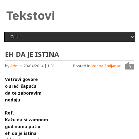
Tekstovi
EH DA JE ISTINA
Posted in
Vesna Zmijanac
by
Admin
23/04/2014 | 1:31
0
Vetrovi govore
o sreći šapuću
da te zaboravim
nedaju
Ref.
Kažu da si zamnom
godinama patio
eh da je istina