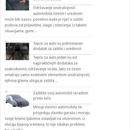
Održavanje unutrašnjosti
automobila čistom i urednom
može biti izazov, posebno kada je riječ o zaštiti
podova od prljavštine, vlage i oštećenja. U takvim
situacijama, gumi …
Tepisi za auto su jednostavan
dodatak za zaštitu i urednost
Tepisi za auto jedan su od
najpraktičnijih dodataka za
svakodnevno održavanje vozila. Iako se često
smatraju samo estetskim elementom unutrašnjosti,
njihova glavna uloga je zaštita …
Zaštitite svoj automobil ceradom
protiv tuče
Mnogi vlasnici automobila ne
posjeduju vlastitu garažu i moraju
svoje limene ljubimce ostavljati na otvorenom. U
slučaju lijepog vremena, to nije nikakav problem.