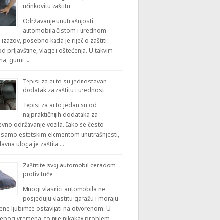
učinkovitu zaštitu
Održavanje unutrašnjosti
automobila čistom i urednom
 izazov, posebno kada je riječ o zaštiti
 prljavštine, vlage i oštećenja. U takvim
ama, gumi …
Tepisi za auto su jednostavan
dodatak za zaštitu i urednost
Tepisi za auto jedan su od
najpraktičnijih dodataka za
vno održavanje vozila. Iako se često
 samo estetskim elementom unutrašnjosti,
lavna uloga je zaštita …
Zaštitite svoj automobil ceradom
protiv tuče
Mnogi vlasnici automobila ne
posjeduju vlastitu garažu i moraju
ene ljubimce ostavljati na otvorenom. U
ijepog vremena, to nije nikakav problem.