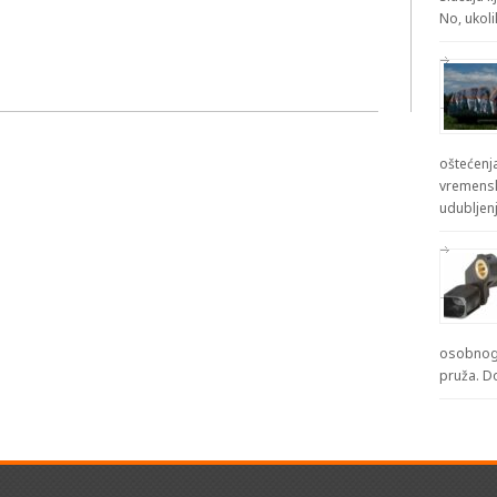
No, ukol
oštećenja
vremensk
udubljenj
osobnog 
pruža. D