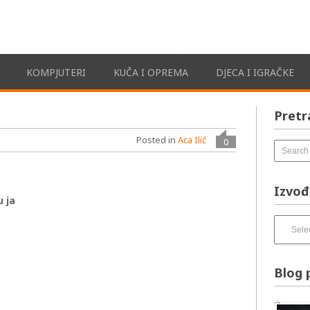
KOMPJUTERI
KUČA I OPREMA
DJECA I IGRAČKE
Pretr
Posted in
Aca Ilić
0
Izvođ
u ja
Izvođači
pesama
–
izbirnik:
Blog 