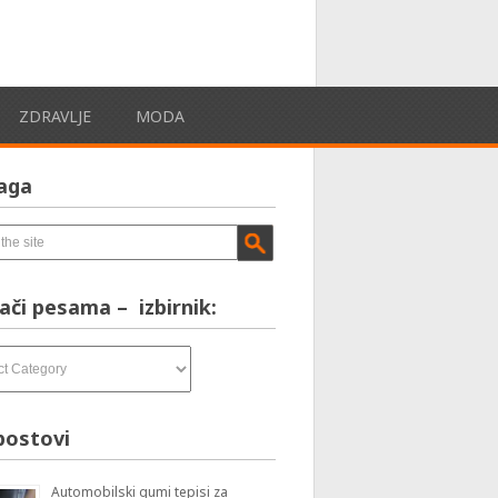
ZDRAVLJE
MODA
aga
ači pesama – izbirnik:
postovi
Automobilski gumi tepisi za