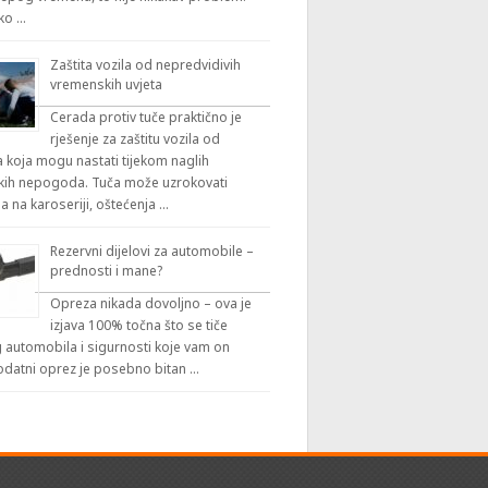
iko …
Zaštita vozila od nepredvidivih
vremenskih uvjeta
Cerada protiv tuče praktično je
rješenje za zaštitu vozila od
 koja mogu nastati tijekom naglih
ih nepogoda. Tuča može uzrokovati
a na karoseriji, oštećenja …
Rezervni dijelovi za automobile –
prednosti i mane?
Opreza nikada dovoljno – ova je
izjava 100% točna što se tiče
automobila i sigurnosti koje vam on
odatni oprez je posebno bitan …