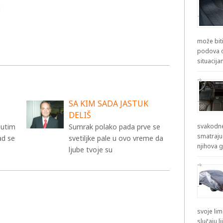
a
može biti
podova od
situacij
SA KIM SADA JASTUK
DELIŠ
 ćutim
Sumrak polako pada prve se
svakodne
smatraju
ad se
svetiljke pale u ovo vreme da
njihova g
ljube tvoje su
svoje lim
slučaju l