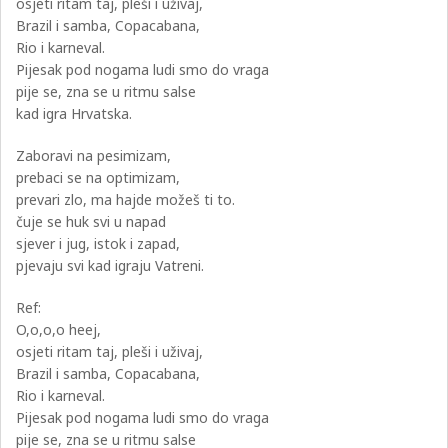
osjeti ritam taj, pleši i uživaj,
Brazil i samba, Copacabana,
Rio i karneval.
Pijesak pod nogama ludi smo do vraga
pije se, zna se u ritmu salse
kad igra Hrvatska.
Zaboravi na pesimizam,
prebaci se na optimizam,
prevari zlo, ma hajde možeš ti to.
čuje se huk svi u napad
sjever i jug, istok i zapad,
pjevaju svi kad igraju Vatreni.
Ref:
O,o,o,o heej,
osjeti ritam taj, pleši i uživaj,
Brazil i samba, Copacabana,
Rio i karneval.
Pijesak pod nogama ludi smo do vraga
pije se, zna se u ritmu salse