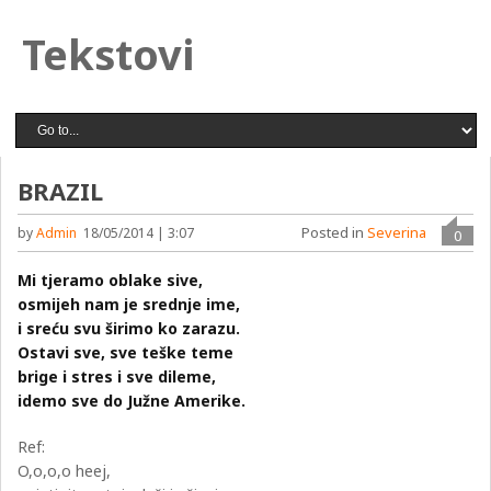
Tekstovi
BRAZIL
Posted in
Severina
by
Admin
18/05/2014 | 3:07
0
Mi tjeramo oblake sive,
osmijeh nam je srednje ime,
i sreću svu širimo ko zarazu.
Ostavi sve, sve teške teme
brige i stres i sve dileme,
idemo sve do Južne Amerike.
Ref:
O,o,o,o heej,