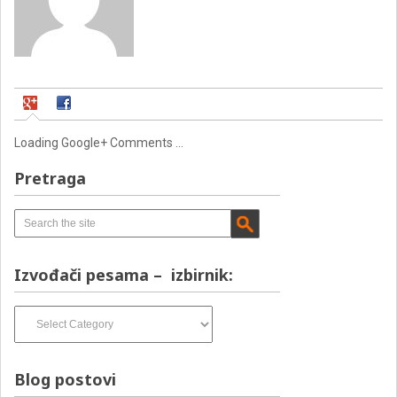
Loading Google+ Comments ...
Pretraga
Izvođači pesama – izbirnik:
Izvođači
pesama
–
izbirnik:
Blog postovi