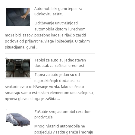
Automobilski gumi tepisi za
učinkovitu zaštitu
Održavanje unutrašnjosti
automobila čistom i urednom
može biti izazov, posebno kada je riječ o zaštiti
podova od prljavštine, vlage i oštećenja. U takvim
situacijama, gumi …
Tepisi za auto su jednostavan
dodatak za zaštitu i urednost
Tepisi za auto jedan su od
najpraktičnijih dodataka za
svakodnevno održavanje vozila. Iako se često
smatraju samo estetskim elementom unutrašnjosti,
njihova glavna uloga je zaštita …
Zaštitite svoj automobil ceradom
protiv tuče
Mnogi vlasnici automobila ne
posjeduju vlastitu garažu i moraju