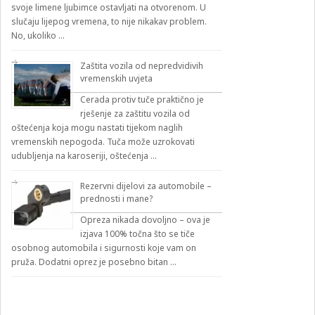
svoje limene ljubimce ostavljati na otvorenom. U
slučaju lijepog vremena, to nije nikakav problem.
No, ukoliko …
Zaštita vozila od nepredvidivih
vremenskih uvjeta
Cerada protiv tuče praktično je
rješenje za zaštitu vozila od
oštećenja koja mogu nastati tijekom naglih
vremenskih nepogoda. Tuča može uzrokovati
udubljenja na karoseriji, oštećenja …
Rezervni dijelovi za automobile –
prednosti i mane?
Opreza nikada dovoljno – ova je
izjava 100% točna što se tiče
osobnog automobila i sigurnosti koje vam on
pruža. Dodatni oprez je posebno bitan …