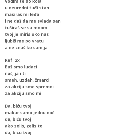
Vodim te do kola
u neuredni tuđi stan
masiraš mi leđa
i ne daš da me svlada san
tuširaš se sa mnom
tvoj je miris oko nas
ljubiš me po vratu
a ne znaš ko sam ja
Ref. 2x
Baš smo ludaci
noć, ja i ti
smeh, uzdah, žmarci
za akciju smo spremni
za akciju smo mi
Da, biću tvoj
makar samo jednu noć
da, biću tvoj
ako zelis, zelis to
da, bicu tvoj