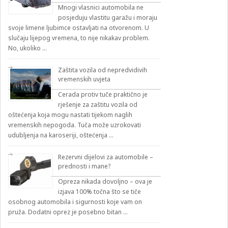
Mnogi vlasnici automobila ne
posjeduju vlastitu garažu i moraju
svoje limene ljubimce ostavljati na otvorenom. U
slučaju lijepog vremena, to nije nikakav problem.
No, ukoliko …
Zaštita vozila od nepredvidivih
vremenskih uvjeta
Cerada protiv tuče praktično je
rješenje za zaštitu vozila od
oštećenja koja mogu nastati tijekom naglih
vremenskih nepogoda. Tuča može uzrokovati
udubljenja na karoseriji, oštećenja …
Rezervni dijelovi za automobile –
prednosti i mane?
Opreza nikada dovoljno – ova je
izjava 100% točna što se tiče
osobnog automobila i sigurnosti koje vam on
pruža. Dodatni oprez je posebno bitan …