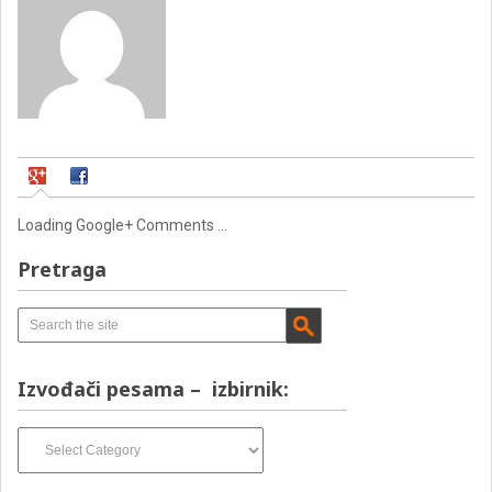
Loading Google+ Comments ...
Pretraga
Izvođači pesama – izbirnik:
Izvođači
pesama
–