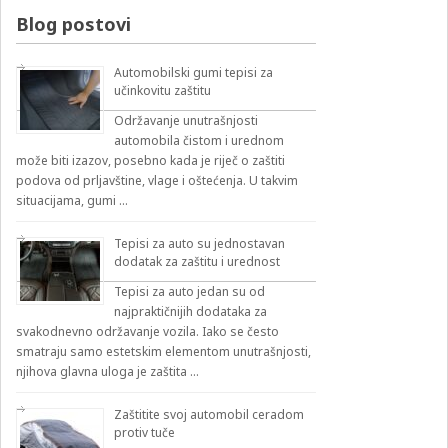
izbirnik:
Blog postovi
Automobilski gumi tepisi za
učinkovitu zaštitu
Održavanje unutrašnjosti
automobila čistom i urednom
može biti izazov, posebno kada je riječ o zaštiti
podova od prljavštine, vlage i oštećenja. U takvim
situacijama, gumi …
Tepisi za auto su jednostavan
dodatak za zaštitu i urednost
Tepisi za auto jedan su od
najpraktičnijih dodataka za
svakodnevno održavanje vozila. Iako se često
smatraju samo estetskim elementom unutrašnjosti,
njihova glavna uloga je zaštita …
Zaštitite svoj automobil ceradom
protiv tuče