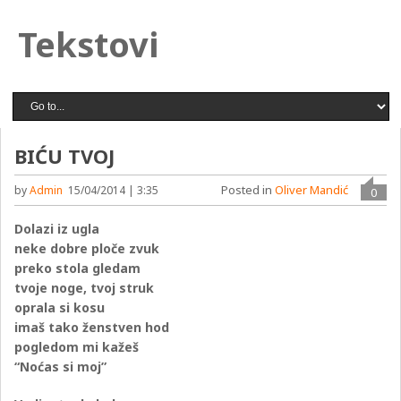
Tekstovi
BIĆU TVOJ
Posted in
Oliver Mandić
by
Admin
15/04/2014 | 3:35
0
Dolazi iz ugla
neke dobre ploče zvuk
preko stola gledam
tvoje noge, tvoj struk
oprala si kosu
imaš tako ženstven hod
pogledom mi kažeš
“Noćas si moj”