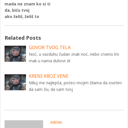
mada ne znam ko si ti
da, biću tvoj
ako želiš, želiš to
Related Posts
GOVOR TVOG TELA
Noć, u vazduhu čudan znak noć, nebo crveno k’o
mak u nama duhovi zli
KRENI KROZ VENE
Miluj me najlepša, poteci mojim žilama da osetim
da sam živ, da sam tvoj
Admin