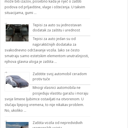
može biti izazov, posebno kada je riječ o zaštiti
podova od prljavštine, vlage i oštećenja. U takvim
situacijama, gumi …
Tepisi za auto su jednostavan
dodatak za zaštitu i urednost
Tepisi za auto jedan su od
najpraktičnijih dodataka za
svakodnevno održavanje vozila. Iako se često
smatraju samo estetskim elementom unutrašnjosti,
njihova glavna uloga je zaštita …
Zaštitite svoj automobil ceradom
protiv tuče
Mnogi vlasnici automobila ne
posjeduju vlastitu garažu i moraju
svoje limene ljubimce ostavljati na otvorenom. U
slučaju lijepog vremena, to nije nikakav problem.
No, ukoliko …
Zaštita vozila od nepredvidivih
vremenskih uvjeta