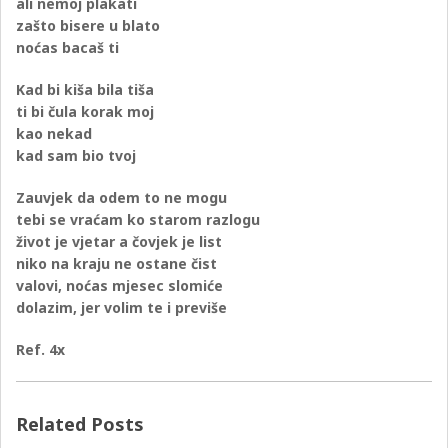
ali nemoj plakati
zašto bisere u blato
noćas bacaš ti
Kad bi kiša bila tiša
ti bi čula korak moj
kao nekad
kad sam bio tvoj
Zauvjek da odem to ne mogu
tebi se vraćam ko starom razlogu
život je vjetar a čovjek je list
niko na kraju ne ostane čist
valovi, noćas mjesec slomiće
dolazim, jer volim te i previše
Ref. 4x
Related Posts