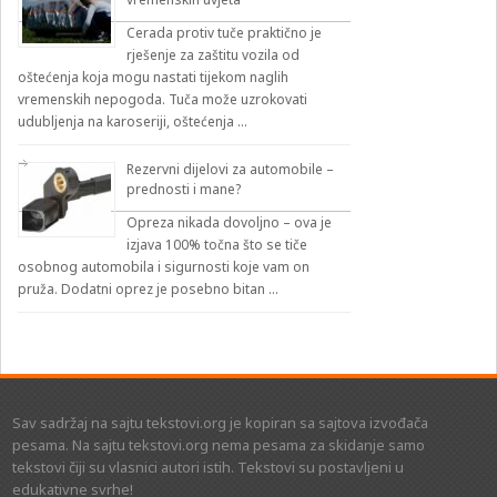
Cerada protiv tuče praktično je
rješenje za zaštitu vozila od
oštećenja koja mogu nastati tijekom naglih
vremenskih nepogoda. Tuča može uzrokovati
udubljenja na karoseriji, oštećenja …
Rezervni dijelovi za automobile –
prednosti i mane?
Opreza nikada dovoljno – ova je
izjava 100% točna što se tiče
osobnog automobila i sigurnosti koje vam on
pruža. Dodatni oprez je posebno bitan …
Sav sadržaj na sajtu tekstovi.org je kopiran sa sajtova izvođača
pesama. Na sajtu tekstovi.org nema pesama za skidanje samo
tekstovi čiji su vlasnici autori istih. Tekstovi su postavljeni u
edukativne svrhe!