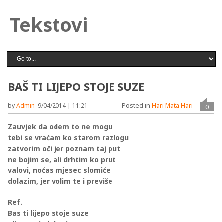
Tekstovi
BAŠ TI LIJEPO STOJE SUZE
Posted in
Hari Mata Hari
by
Admin
9/04/2014 | 11:21
0
Zauvjek da odem to ne mogu
tebi se vraćam ko starom razlogu
zatvorim oči jer poznam taj put
ne bojim se, ali drhtim ko prut
valovi, noćas mjesec slomiće
dolazim, jer volim te i previše
Ref.
Bas ti lijepo stoje suze