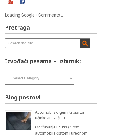
Loading Google+ Comments ...
Pretraga
Izvođači pesama – izbirnik:
Izvođači
pesama
–
izbirnik:
Blog postovi
Automobilski gumi tepisi za
učinkovitu zaštitu
Održavanje unutrašnjosti
automobila čistom i urednom