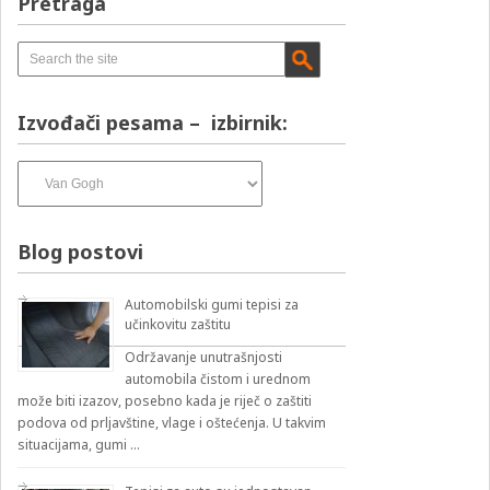
Pretraga
Izvođači pesama – izbirnik:
Izvođači
pesama
–
izbirnik:
Blog postovi
Automobilski gumi tepisi za
učinkovitu zaštitu
Održavanje unutrašnjosti
automobila čistom i urednom
može biti izazov, posebno kada je riječ o zaštiti
podova od prljavštine, vlage i oštećenja. U takvim
situacijama, gumi …