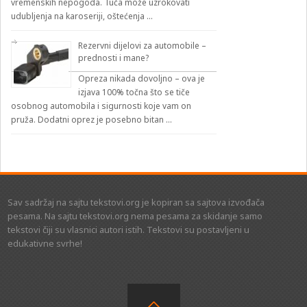
vremenskih nepogoda. Tuča može uzrokovati
udubljenja na karoseriji, oštećenja …
Rezervni dijelovi za automobile –
prednosti i mane?
Opreza nikada dovoljno – ova je
izjava 100% točna što se tiče
osobnog automobila i sigurnosti koje vam on
pruža. Dodatni oprez je posebno bitan …
Sav sadržaj na sajtu tekstovi.org je kopiran sa sajtova izvođača
pesama. Na sajtu tekstovi.org nema pesama za skidanje samo
tekstovi čiji su vlasnici autori istih. Tekstovi su postavljeni u
edukativne svrhe!