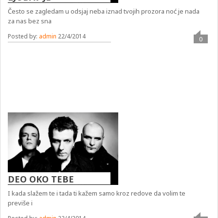
Često se zagledam u odsjaj neba iznad tvojih prozora noć je nada
za nas bez sna
Posted by:
admin
22/4/2014
0
DEO OKO TEBE
I kada slažem te i tada ti kažem samo kroz redove da volim te
previše i