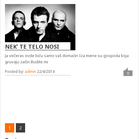
NEK’ TE TELO NOSI
Ja večeras ovde biću samo vaš domaćin Iza mene su gospoda koja
gruvaju začin Budite mi
Posted by:
admin
22/4/2014
0
1
2