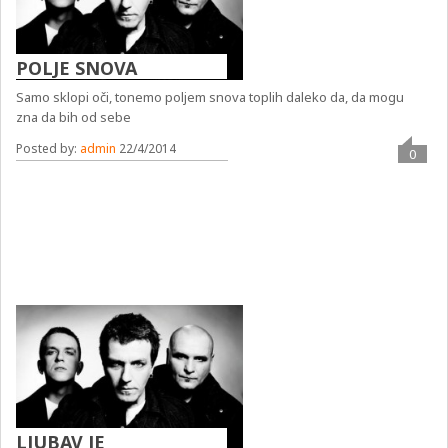
POLJE SNOVA
Samo sklopi oči, tonemo poljem snova toplih daleko da, da mogu
zna da bih od sebe
Posted by:
admin
22/4/2014
0
LJUBAV JE