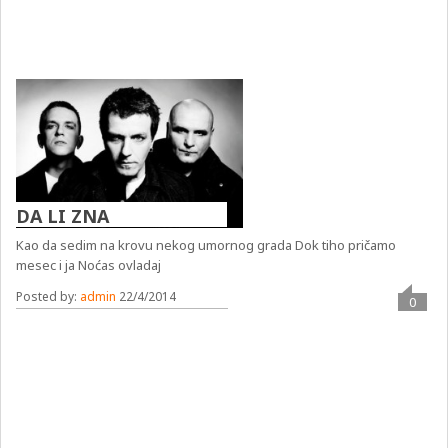
DA LI ZNA
Kao da sedim na krovu nekog umornog grada Dok tiho pričamo
mesec i ja Noćas ovladaj
Posted by:
admin
22/4/2014
0