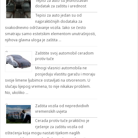
Tepisi za auto su jednostavan
dodatak za zaštitu i urednost
Tepisi za auto jedan su od
najpraktičnijih dodataka za
svakodnevno održavanje vozila. Iako se često
smatraju samo estetskim elementom unutrašnjosti,
njihova glavna uloga je zaštita …
Zaštitite svoj automobil ceradom
protiv tuče
Mnogi vlasnici automobila ne
posjeduju vlastitu garažu i moraju
svoje limene ljubimce ostavljati na otvorenom. U
slučaju lijepog vremena, to nije nikakav problem.
No, ukoliko …
Zaštita vozila od nepredvidivih
vremenskih uvjeta
Cerada protiv tuče praktično je
rješenje za zaštitu vozila od
oštećenja koja mogu nastati tijekom naglih