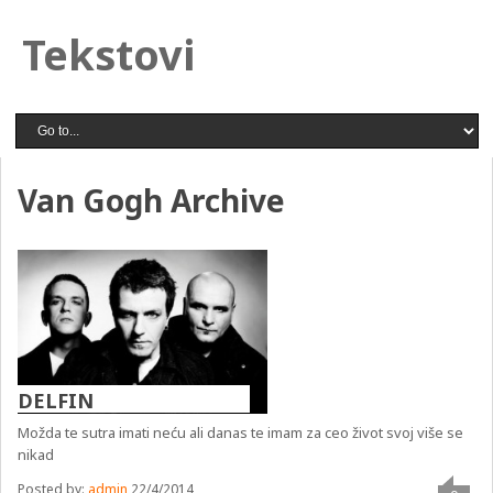
Tekstovi
Van Gogh Archive
DELFIN
Možda te sutra imati neću ali danas te imam za ceo život svoj više se
nikad
Posted by:
admin
22/4/2014