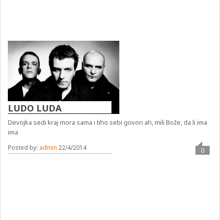
LUDO LUDA
Devojka sedi kraj mora sama i tiho sebi govori ah, mili Bože, da li ima
ima
Posted by:
admin
22/4/2014
0