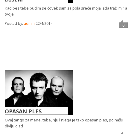
Kad bez tebe budim se čovek sam sa pola sreće moja lađa traži mir a
tvoje
Posted by:
admin
22/4/2014
0
OPASAN PLES
Ovaj tango za mene, tebe, nju i njega Je tako opasan ples, po našu
divlju glad