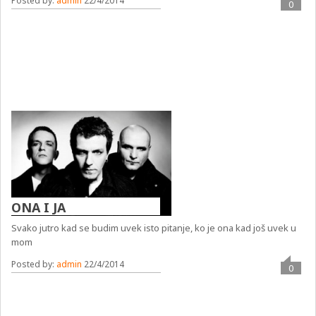
Posted by:
admin
22/4/2014
0
ONA I JA
Svako jutro kad se budim uvek isto pitanje, ko je ona kad još uvek u
mom
Posted by:
admin
22/4/2014
0