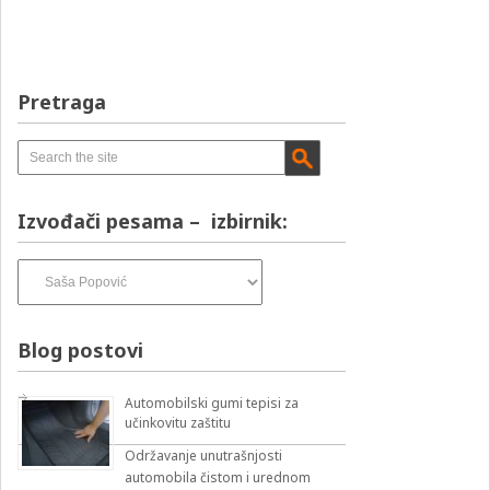
Pretraga
Izvođači pesama – izbirnik:
Izvođači
pesama
–
izbirnik:
Blog postovi
Automobilski gumi tepisi za
učinkovitu zaštitu
Održavanje unutrašnjosti
automobila čistom i urednom