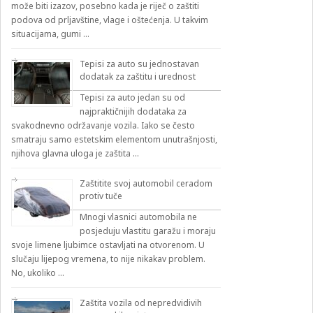
može biti izazov, posebno kada je riječ o zaštiti
podova od prljavštine, vlage i oštećenja. U takvim
situacijama, gumi …
Tepisi za auto su jednostavan
dodatak za zaštitu i urednost
Tepisi za auto jedan su od
najpraktičnijih dodataka za
svakodnevno održavanje vozila. Iako se često
smatraju samo estetskim elementom unutrašnjosti,
njihova glavna uloga je zaštita …
Zaštitite svoj automobil ceradom
protiv tuče
Mnogi vlasnici automobila ne
posjeduju vlastitu garažu i moraju
svoje limene ljubimce ostavljati na otvorenom. U
slučaju lijepog vremena, to nije nikakav problem.
No, ukoliko …
Zaštita vozila od nepredvidivih