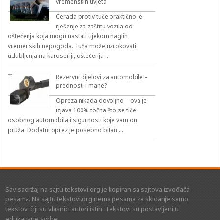
vremenskih uvjeta
Cerada protiv tuče praktično je
rješenje za zaštitu vozila od
oštećenja koja mogu nastati tijekom naglih
vremenskih nepogoda. Tuča može uzrokovati
udubljenja na karoseriji, oštećenja …
Rezervni dijelovi za automobile –
prednosti i mane?
Opreza nikada dovoljno – ova je
izjava 100% točna što se tiče
osobnog automobila i sigurnosti koje vam on
pruža. Dodatni oprez je posebno bitan …
Sav sadržaj na sajtu tekstovi.org je kopiran sa sajtova izvođača
pesama. Na sajtu tekstovi.org nema pesama za skidanje samo
tekstovi čiji su vlasnici autori istih. Tekstovi su postavljeni u
edukativne svrhe!