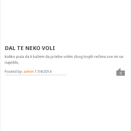
DAL TE NEKO VOLI
koliko puta da ti kažem da ja tebe volim zbog tvojih rečima sve mi se
naježilo,
Posted by:
admin
17/4/2014
0