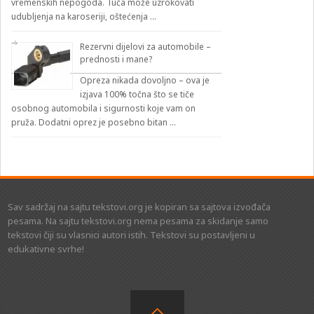
vremenskih nepogoda. Tuča može uzrokovati
udubljenja na karoseriji, oštećenja …
Rezervni dijelovi za automobile –
prednosti i mane?
Opreza nikada dovoljno – ova je
izjava 100% točna što se tiče
osobnog automobila i sigurnosti koje vam on
pruža. Dodatni oprez je posebno bitan …
Sav sadržaj na sajtu tekstovi.org je kopiran sa sajtova izvođača
pesama. Na sajtu tekstovi.org nema pesama za skidanje samo
tekstovi čiji su vlasnici autori istih. Tekstovi su postavljeni u
edukativne svrhe!