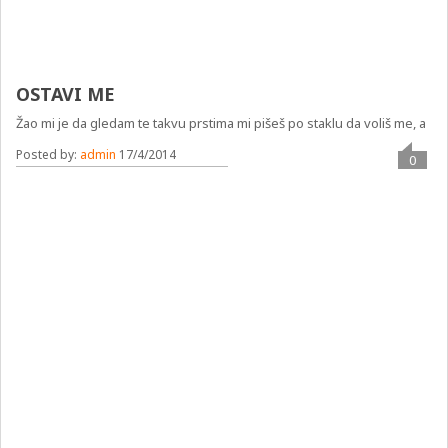
OSTAVI ME
Žao mi je da gledam te takvu prstima mi pišeš po staklu da voliš me, a
Posted by:
admin
17/4/2014
0