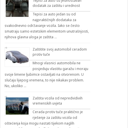
Tepisi za auto su jednostavan
dodatak za zaštitu i urednost
Tepisi za auto jedan su od
najpraktičnijih dodataka za
svakodnevno održavanje vozila. Iako se često
smatraju samo estetskim elementom unutrašnjosti,
njihova glavna uloga je zaštita …
Zaštitite svoj automobil ceradom
protiv tuče
Mnogi vlasnici automobila ne
posjeduju vlastitu garažu i moraju
svoje limene ljubimce ostavljati na otvorenom. U
slučaju lijepog vremena, to nije nikakav problem.
No, ukoliko …
Zaštita vozila od nepredvidivih
vremenskih uvjeta
Cerada protiv tuče praktično je
rješenje za zaštitu vozila od
oštećenja koja mogu nastati tijekom naglih