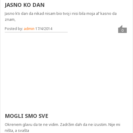
JASNO KO DAN
Jasno k’o dan da nikad nisam bio tvoj i nisi bila moja al’ kasno da
znam,
Posted by:
admin
17/4/2014
0
MOGLI SMO SVE
Okrenem glavu da te ne vidim. Zadržim dah da ne izustim. Nije mi
ništa, a svašta