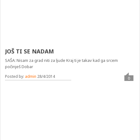
JOŠ TI SE NADAM
SAŠA: Nisam za grad niti za ljude Kraj ti je takav kad ga srcem
počinješ Dobar
Posted by:
admin
28/4/2014
0