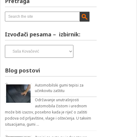
Pretraga
Izvođači pesama – izbirnik:
Izvođači
pesama
–
izbirnik:
Blog postovi
Automobilski gumi tepisi za
učinkovitu zaštitu
Održavanje unutrašnjosti
automobila čistom i urednom
može biti izazov, posebno kada je riječ o zaštiti
podova od prljavštine, vlage i oštećenja. U takvim
situacijama, gumi …