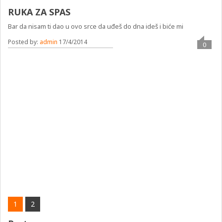
RUKA ZA SPAS
Bar da nisam ti dao u ovo srce da uđeš do dna ideš i biće mi
Posted by:
admin
17/4/2014
0
1
2