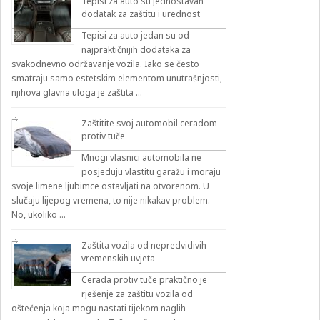
Tepisi za auto su jednostavan
dodatak za zaštitu i urednost
Tepisi za auto jedan su od
najpraktičnijih dodataka za
svakodnevno održavanje vozila. Iako se često
smatraju samo estetskim elementom unutrašnjosti,
njihova glavna uloga je zaštita …
Zaštitite svoj automobil ceradom
protiv tuče
Mnogi vlasnici automobila ne
posjeduju vlastitu garažu i moraju
svoje limene ljubimce ostavljati na otvorenom. U
slučaju lijepog vremena, to nije nikakav problem.
No, ukoliko …
Zaštita vozila od nepredvidivih
vremenskih uvjeta
Cerada protiv tuče praktično je
rješenje za zaštitu vozila od
oštećenja koja mogu nastati tijekom naglih