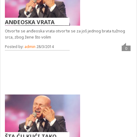
ANĐEOSKA VRATA
Otvor’te se anđeoska vrata otvor’te se za još jednog brata tužnog
srca, zbog žene što volim
Posted by:
admin
28/3/2014
0
ŠTA ĆU KUĆI TAKO