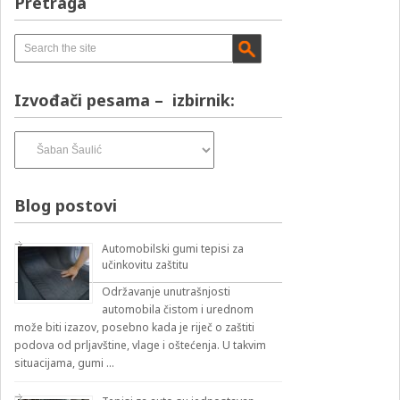
Pretraga
Izvođači pesama – izbirnik:
Izvođači
pesama
–
izbirnik:
Blog postovi
Automobilski gumi tepisi za
učinkovitu zaštitu
Održavanje unutrašnjosti
automobila čistom i urednom
može biti izazov, posebno kada je riječ o zaštiti
podova od prljavštine, vlage i oštećenja. U takvim
situacijama, gumi …