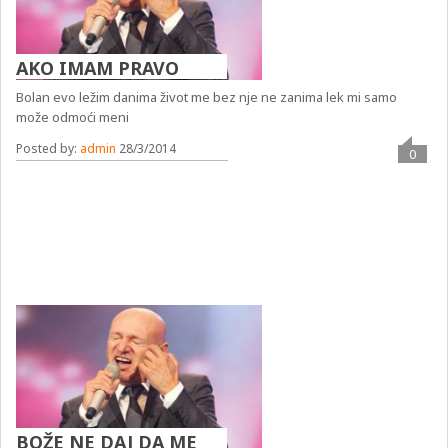
AKO IMAM PRAVO
Bolan evo ležim danima život me bez nje ne zanima lek mi samo
može odmoći meni
Posted by:
admin
28/3/2014
0
BOŽE NE DAJ DA ME