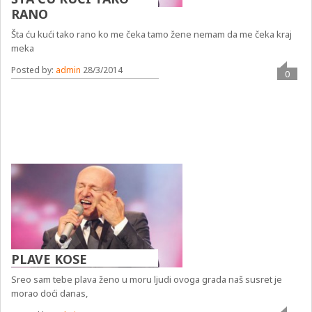
RANO
Šta ću kući tako rano ko me čeka tamo žene nemam da me čeka kraj
meka
Posted by:
admin
28/3/2014
0
PLAVE KOSE
Sreo sam tebe plava ženo u moru ljudi ovoga grada naš susret je
morao doći danas,