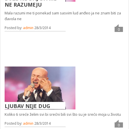
NE RAZUMEJU
Mala razumi me ti ponekad sam sasvim lud anđeo ja ne znam biti za
đavola ne
Posted by:
admin
28/3/2014
0
LJUBAV NIJE DUG
Koliko ti sreće želim svi bi srećni bili svi što su je srećo moja u životu
Posted by:
admin
28/3/2014
0