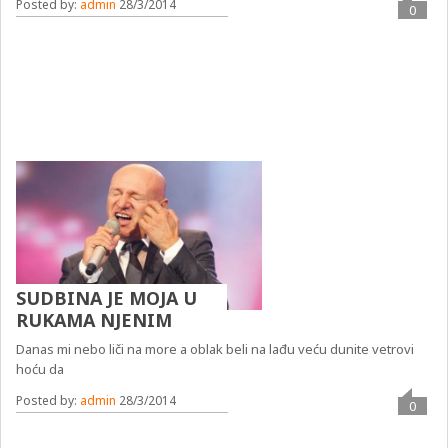
Posted by:
admin
28/3/2014
0
SUDBINA JE MOJA U
RUKAMA NJENIM
Danas mi nebo liči na more a oblak beli na lađu veću dunite vetrovi
hoću da
Posted by:
admin
28/3/2014
0