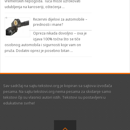
vremenskih nepogoda. Tuča može uzrokovati
udubljenja na karoseriji, oštećenja …
Rezervni dijelovi za automobile –
prednosti i mane?
Opreza nikada dovoljno – ova je
izjava 100% točna što se tiče
osobnog automobila i sigurnosti koje vam on
pruža. Dodatni oprez je posebno bitan …
Sav sadržaj na sajtu tekstovi.org je kopiran sa sajtova izvođača
pesama. Na sajtu tekstovi.org nema pesama za skidanje samo
tekstovi čiji su vlasnici autori istih. Tekstovi su postavljeni u
edukativne svrhe!