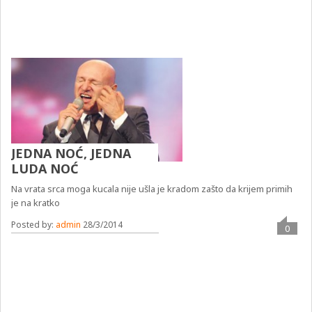
JEDNA NOĆ, JEDNA
LUDA NOĆ
Na vrata srca moga kucala nije ušla je kradom zašto da krijem primih
je na kratko
Posted by:
admin
28/3/2014
0