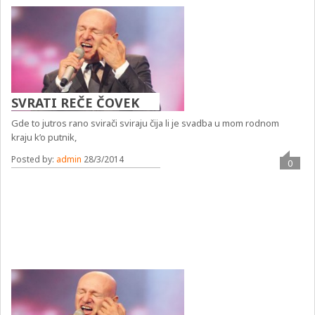
SVRATI REČE ČOVEK
Gde to jutros rano svirači sviraju čija li je svadba u mom rodnom
kraju k’o putnik,
Posted by:
admin
28/3/2014
0