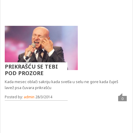
PRIKRAŠĆU SE TEBI
POD PROZORE
Kada mesec oblači sakriju kada svetla u selu ne gore kada čuješ
lavež psa čuvara prikrašću
Posted by:
admin
28/3/2014
0