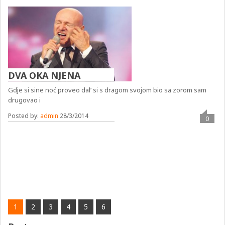
DVA OKA NJENA
Gdje si sine noć proveo dal’ si s dragom svojom bio sa zorom sam
drugovao i
Posted by:
admin
28/3/2014
0
1
2
3
4
5
6