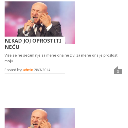
NIKAD JOJ OPROSTITI
NEĆU
Više se ne sećam nje za mene ona ne živi za mene ona je prošlost
moju
Posted by:
admin
28/3/2014
0