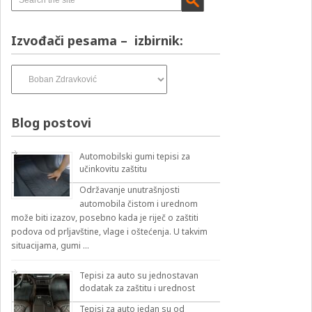
Izvođači pesama – izbirnik:
Izvođači
pesama
–
izbirnik:
Blog postovi
Automobilski gumi tepisi za
učinkovitu zaštitu
Održavanje unutrašnjosti
automobila čistom i urednom
može biti izazov, posebno kada je riječ o zaštiti
podova od prljavštine, vlage i oštećenja. U takvim
situacijama, gumi …
Tepisi za auto su jednostavan
dodatak za zaštitu i urednost
Tepisi za auto jedan su od