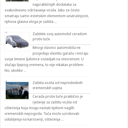
najpraktičnijih dodataka za
svakodnevno održavanje vozila. Iako se često
smatraju samo estetskim elementom unutrašnjosti,
njihova glavna uloga je zaštita …
Zaštitite svoj automobil ceradom
protiv tuče
Mnogi vlasnici automobila ne
posjeduju vlastitu garažu i moraju
svoje limene ljubimce ostavljati na otvorenom. U
slučaju lijepog vremena, to nije nikakav problem.
No, ukoliko …
Zaštita vozila od nepredvidivih
vremenskih uvjeta
Cerada protiv tuče praktično je
rješenje za zaštitu vozila od
oštećenja koja mogu nastati tijekom naglih
vremenskih nepogoda. Tuča može uzrokovati
udubljenja na karoseriji, oštećenja …