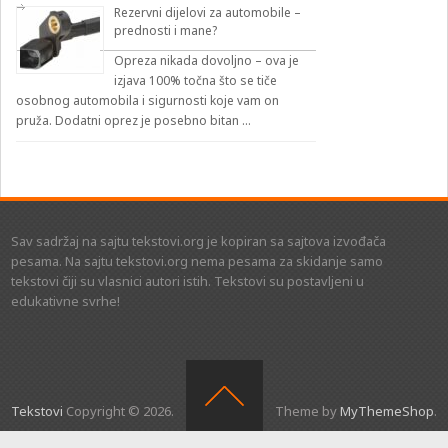
Rezervni dijelovi za automobile –
prednosti i mane?
Opreza nikada dovoljno – ova je
izjava 100% točna što se tiče
osobnog automobila i sigurnosti koje vam on
pruža. Dodatni oprez je posebno bitan …
Sav sadržaj na sajtu tekstovi.org je kopiran sa sajtova izvođača
pesama. Na sajtu tekstovi.org nema pesama za skidanje samo
tekstovi čiji su vlasnici autori istih. Tekstovi su postavljeni u
edukativne svrhe!
Tekstovi
Copyright © 2026.
Theme by
MyThemeShop
.