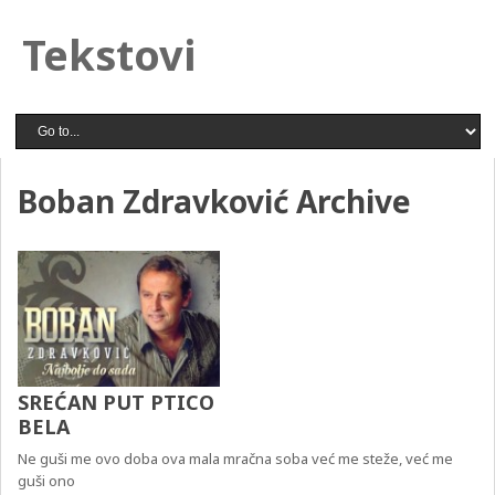
Tekstovi
Boban Zdravković Archive
SREĆAN PUT PTICO
BELA
Ne guši me ovo doba ova mala mračna soba već me steže, već me
guši ono