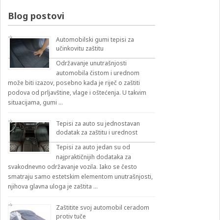
izbirnik:
Blog postovi
Automobilski gumi tepisi za
učinkovitu zaštitu
Održavanje unutrašnjosti
automobila čistom i urednom
može biti izazov, posebno kada je riječ o zaštiti
podova od prljavštine, vlage i oštećenja. U takvim
situacijama, gumi …
Tepisi za auto su jednostavan
dodatak za zaštitu i urednost
Tepisi za auto jedan su od
najpraktičnijih dodataka za
svakodnevno održavanje vozila. Iako se često
smatraju samo estetskim elementom unutrašnjosti,
njihova glavna uloga je zaštita …
Zaštitite svoj automobil ceradom
protiv tuče