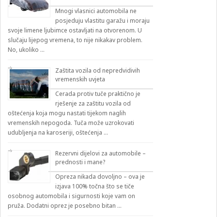
Mnogi vlasnici automobila ne
posjeduju vlastitu garažu i moraju
svoje limene ljubimce ostavljati na otvorenom. U
slučaju lijepog vremena, to nije nikakav problem.
No, ukoliko …
Zaštita vozila od nepredvidivih
vremenskih uvjeta
Cerada protiv tuče praktično je
rješenje za zaštitu vozila od
oštećenja koja mogu nastati tijekom naglih
vremenskih nepogoda. Tuča može uzrokovati
udubljenja na karoseriji, oštećenja …
Rezervni dijelovi za automobile –
prednosti i mane?
Opreza nikada dovoljno – ova je
izjava 100% točna što se tiče
osobnog automobila i sigurnosti koje vam on
pruža. Dodatni oprez je posebno bitan …