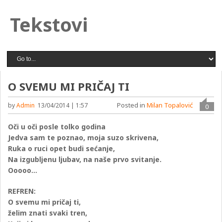
Tekstovi
O SVEMU MI PRIČAJ TI
Posted in
Milan Topalović
by
Admin
13/04/2014 | 1:57
0
Oči u oči posle tolko godina
Jedva sam te poznao, moja suzo skrivena,
Ruka o ruci opet budi sećanje,
Na izgubljenu ljubav, na naše prvo svitanje.
Ooooo…
REFREN:
O svemu mi pričaj ti,
želim znati svaki tren,