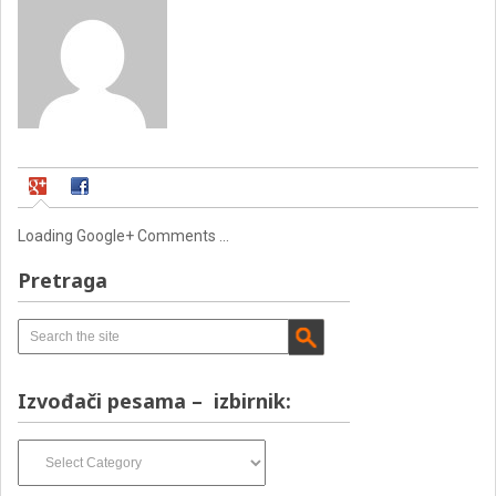
Loading Google+ Comments ...
Pretraga
Izvođači pesama – izbirnik:
Izvođači
pesama
–