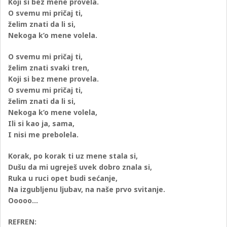
Koji si bez mene provela.
O svemu mi pričaj ti,
želim znati da li si,
Nekoga k’o mene volela.
O svemu mi pričaj ti,
želim znati svaki tren,
Koji si bez mene provela.
O svemu mi pričaj ti,
želim znati da li si,
Nekoga k’o mene volela,
Ili si kao ja, sama,
I nisi me prebolela.
Korak, po korak ti uz mene stala si,
Dušu da mi ugreješ uvek dobro znala si,
Ruka u ruci opet budi sećanje,
Na izgubljenu ljubav, na naše prvo svitanje.
Ooooo…
REFREN: