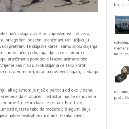
No, ukol
e naučiti skijati, ali zbog zaposlenosti i obveza,
h su prilagođeni posebni aranžmani. Oni uključuju
oštećenja
ak i prehranu te skijaške karte i samu školu skijanja.
vremensk
sim samog učenja skijanja, djeca će se dobro i
udubljenj
sklopu aranžmana ponuđene i razne animatorske
Vrijeme kad nisu u školi skijanja će tako kratiti
kom na zatvorenom, igranju društvenih igara, gledanju
nju, ali uglavnom je riječ o periodu od oko 7 dana.
osobnog 
no vremena da ih obučeni instuktori nauče osnovama
pruža. D
u onome što će im kasnije trebati. Isto tako,
gurnosti djeteta tako da možete biti sigurni da je
djeca nakon ovakvih aranžmana itekako zavoli