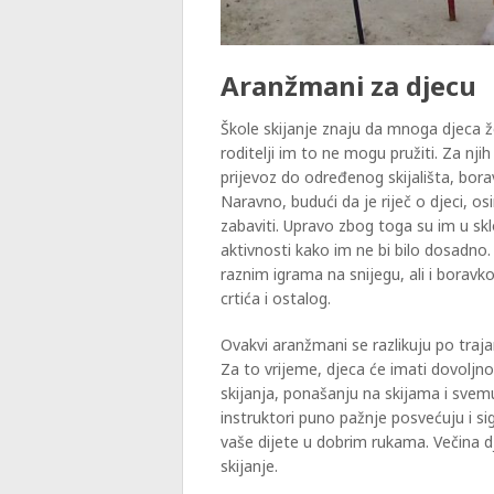
Aranžmani za djecu
Škole skijanje znaju da mnoga djeca žel
roditelji im to ne mogu pružiti. Za nji
prijevoz do određenog skijališta, borav
Naravno, budući da je riječ o djeci, o
zabaviti. Upravo zbog toga su im u 
aktivnosti kako im ne bi bilo dosadno. 
raznim igrama na snijegu, ali i borav
crtića i ostalog.
Ovakvi aranžmani se razlikuju po traja
Za to vrijeme, djeca će imati dovolj
skijanja, ponašanju na skijama i svem
instruktori puno pažnje posvećuju i si
vaše dijete u dobrim rukama. Večina 
skijanje.