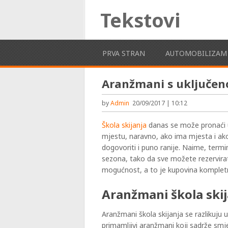
Tekstovi
PRVA STRAN
AUTOMOBILIZAM
Aranžmani s uključen
by
Admin
20/09/2017 | 10:12
Škola skijanja
danas se može pronaći u
mjestu, naravno, ako ima mjesta i ak
dogovoriti i puno ranije. Naime, termi
sezona, tako da sve možete rezervirati
mogućnost, a to je kupovina kompletni
Aranžmani škola skij
Aranžmani škola skijanja se razlikuju 
primamljivi aranžmani koji sadrže sm