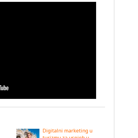
Digitalni marketing u
turizmu za uspjeh u