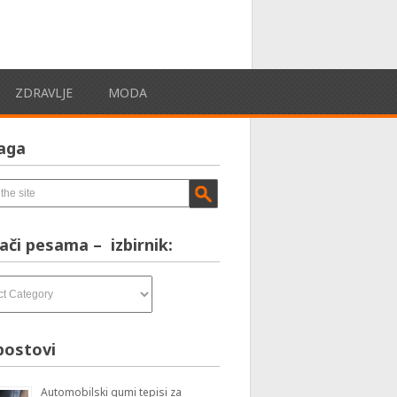
ZDRAVLJE
MODA
aga
ači pesama – izbirnik:
postovi
Automobilski gumi tepisi za