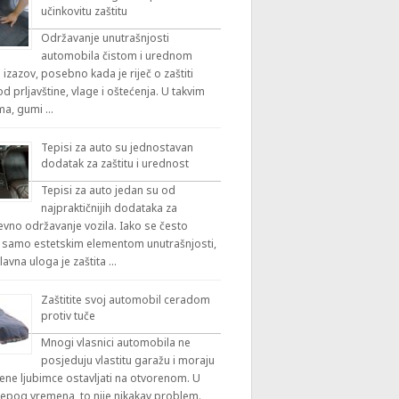
učinkovitu zaštitu
Održavanje unutrašnjosti
automobila čistom i urednom
 izazov, posebno kada je riječ o zaštiti
 prljavštine, vlage i oštećenja. U takvim
ama, gumi …
Tepisi za auto su jednostavan
dodatak za zaštitu i urednost
Tepisi za auto jedan su od
najpraktičnijih dodataka za
vno održavanje vozila. Iako se često
 samo estetskim elementom unutrašnjosti,
lavna uloga je zaštita …
Zaštitite svoj automobil ceradom
protiv tuče
Mnogi vlasnici automobila ne
posjeduju vlastitu garažu i moraju
ene ljubimce ostavljati na otvorenom. U
ijepog vremena, to nije nikakav problem.