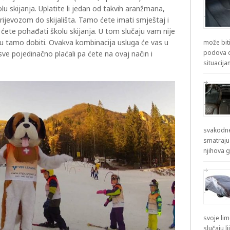
lu skijanja. Uplatite li jedan od takvih aranžmana,
prijevozom do skijališta. Tamo ćete imati smještaj i
 ćete pohađati školu skijanja. U tom slučaju vam nije
ju tamo dobiti. Ovakva kombinacija usluga će vas u
može biti
podova od
 sve pojedinačno plaćali pa ćete na ovaj način i
situacij
svakodne
smatraju
njihova g
svoje lim
slučaju l