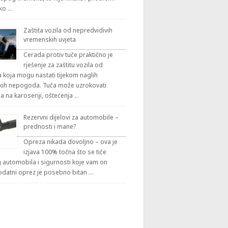
iko …
Zaštita vozila od nepredvidivih
vremenskih uvjeta
Cerada protiv tuče praktično je
rješenje za zaštitu vozila od
 koja mogu nastati tijekom naglih
ih nepogoda. Tuča može uzrokovati
a na karoseriji, oštećenja …
Rezervni dijelovi za automobile –
prednosti i mane?
Opreza nikada dovoljno – ova je
izjava 100% točna što se tiče
automobila i sigurnosti koje vam on
odatni oprez je posebno bitan …