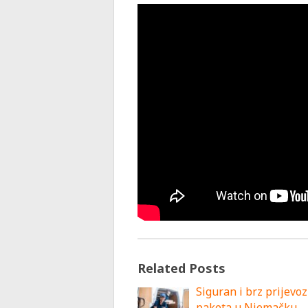
Related Posts
Siguran i brz prijevoz
paketa u Njemačku