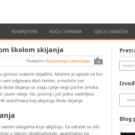
KOMPJUTERI
KUČA I OPREMA
DJECA I IGRAČKE
om školom skijanja
Pretr
Posted in
Obrazovanje i ekonomija
0
 gotovo svakom skijalištu. Možete je upisati na licu
o vam odgovara idući termin, a možete sve
Izvođ
ni škola skijanja se znaju i prije nego počne zimska
 i puno ranije. No, postoji i još jedna zanimljiva
Izvođači
h aranžmana koji uključuju školu skijanja.
pesama
–
anja
izbirnik:
Blog 
u samim uslugama koje uključuju. Za odrasle su vrlo
ještaj u nekom objektu(hotelu, apartmanu) na